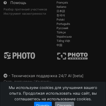
Помощь
Français
Italiano
Разбор претензий участников
日本語
Инструмент насмотренности
한국어
Polski
Português
Русский
Türkçe
Українська
Tiếng Việt
中国
-
Техническая поддержка 24/7 AI [beta]
Стать партнером / Контакты
Мы используем cookies для улучшения вашего
This site is protected by reCAPTCHA and the Google
Privacy Policy
and
Terms of Service
apply.
опыта. Продолжая использовать наш сайт, вы
соглашаетесь на использование cookies.
Принять
Отказать