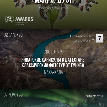
Макро: Дуэт
Участвовать в конкурсе
02 jan.
7
Осталось мест
дней
7
всего мест: 7
Фототур
Январские каникулы в Дагестане.
Классический фототур от Гуниба.
Махачкала
07 nov.
9
Всего мест:
8
дней