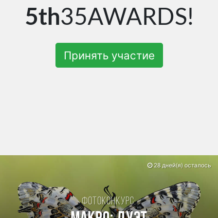
5th
35AWARDS!
Принять участие
28 дней(я) осталось
Фотоконкурс: