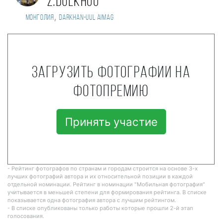
Z.Dulkhuu
,
Монголия
Darkhan-Uul aimag
Загрузить фотографии на
фотопремию
Принять участие
- Рейтинг фотографов по странам и городам строится на основе 3-х
лучших фотографий автора и их относительной позиции в каждой
отдельной номинации. Рейтинг в номинации "Мобильная фотография"
учитывается в меньшей степени для формирования рейтинга. В списке
показывается одна фотография автора с лучшим рейтингом.
- В списке опубликованы только работы которые прошли 2-й этап
голосования.