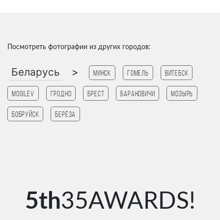
Посмотреть фотографии из других городов:
Беларусь
>
Минск
Гомель
Витебск
Mogilev
Гродно
Брест
Барановичи
Мозырь
Бобруйск
Берёза
5th
35AWARDS!