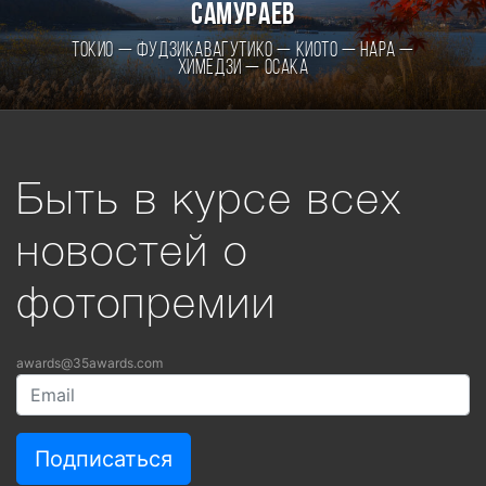
самураев
Токио — Фудзикавагутико — Киото — Нара —
Химедзи — Осака
Быть в курсе всех
новостей о
фотопремии
awards@35awards.com