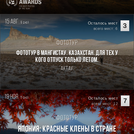
15 авг.
9
Осталось мест
дней
3
всего мест: 6
Фототур
Фототур в Мангистау. Казахстан. Для тех у
кого отпуск только летом.
Актау
19 ноя.
11
Осталось мест
дней
7
всего мест: 12
Фототур
Япония: Красные клены в стране