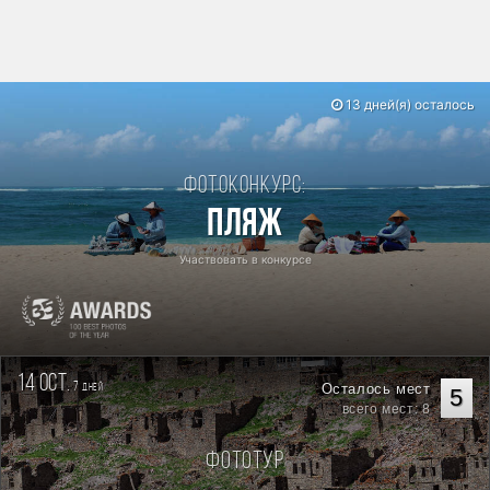
13 дней(я) осталось
Фотоконкурс:
Пляж
Участвовать в конкурсе
14 oct.
7
Осталось мест
дней
5
всего мест: 8
Фототур