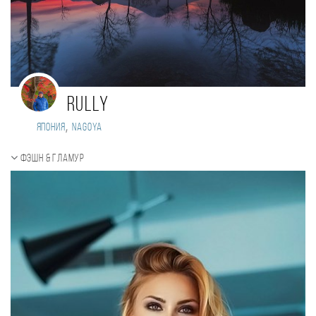
rully
,
Япония
Nagoya
Фэшн & Гламур