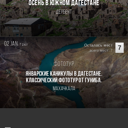
Осень в Южном Дагестане
Дербент
02 jan.
7
Осталось мест
дней
7
всего мест: 7
Фототур
Январские каникулы в Дагестане.
Классический фототур от Гуниба.
Махачкала