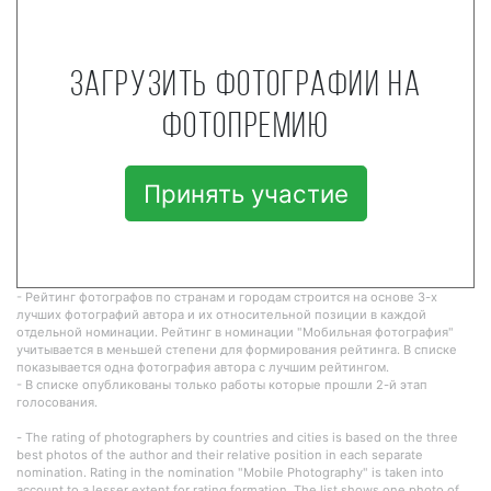
Загрузить фотографии на
фотопремию
Принять участие
- Рейтинг фотографов по странам и городам строится на основе 3-х
лучших фотографий автора и их относительной позиции в каждой
отдельной номинации. Рейтинг в номинации "Мобильная фотография"
учитывается в меньшей степени для формирования рейтинга. В списке
показывается одна фотография автора с лучшим рейтингом.
- В списке опубликованы только работы которые прошли 2-й этап
голосования.
- The rating of photographers by countries and cities is based on the three
best photos of the author and their relative position in each separate
nomination. Rating in the nomination "Mobile Photography" is taken into
account to a lesser extent for rating formation. The list shows one photo of