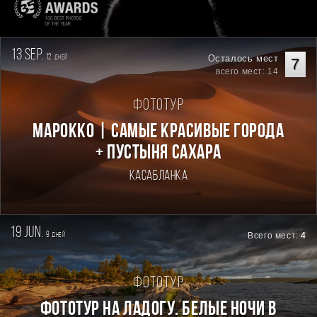
13 sep.
12
Осталось мест
дней
7
всего мест: 14
Фототур
Марокко | Самые красивые города
+ пустыня Сахара
Касабланка
19 jun.
9
Всего мест:
4
дней
Фототур
Фототур на Ладогу. Белые ночи в