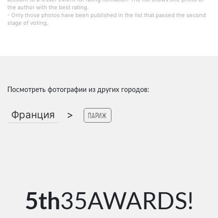
the author with the best rating.
- Only those photos have been published in the list that passed the second
stage of voting.
Посмотреть фотографии из других городов:
Франция
>
Париж
5th
35AWARDS!