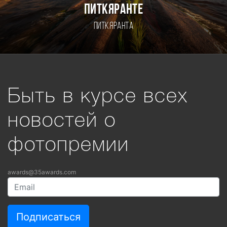
Питкяранте
Питкяранта
Быть в курсе всех
новостей о
фотопремии
awards@35awards.com