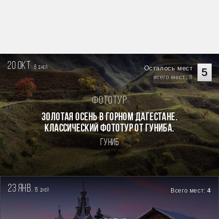
20 окт.
6
Осталось мест
дней
5
всего мест: 8
Фототур
Золотая осень в горном Дагестане.
Классический фототур от Гуниба.
Гуниб
23 янв.
15
Всего мест:
4
дней