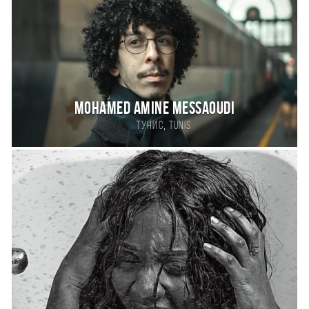
Mohamed Amine Messaoudi
,
Тунис
Tunis