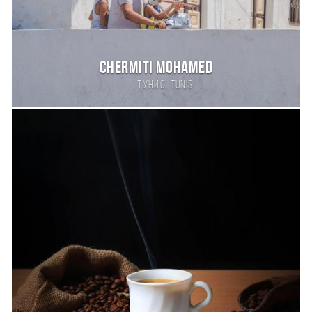
Chermiti Mohamed
,
Тунис
tunis