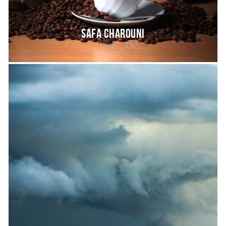
Safa Charouni
,
Тунис
Tunis