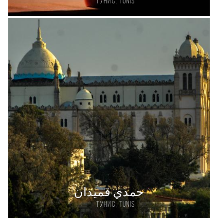
,
Тунис
TUNIS
حمدي قميدان
,
Тунис
Tunis