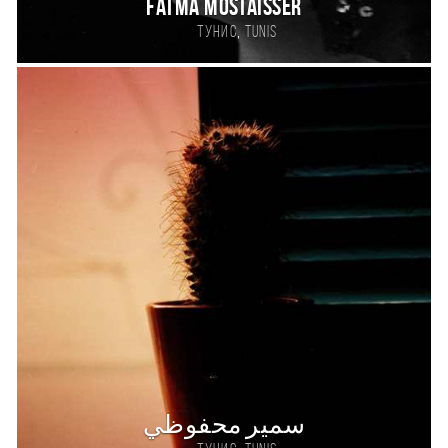
fatma mostaisser
,
Тунис
tunis
سمير محفوظي