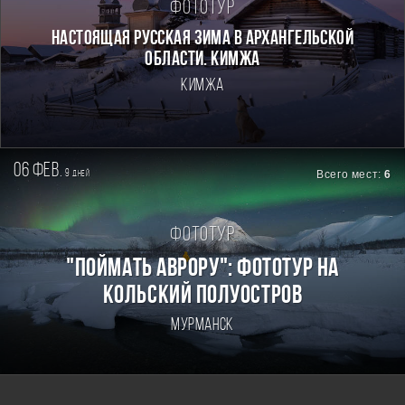
Фототур
Настоящая Русская зима в Архангельской
области. Кимжа
Кимжа
06 фев.
9
Всего мест:
6
дней
Фототур
"Поймать Аврору": фототур на
Кольский полуостров
Мурманск