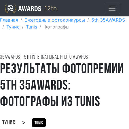
12th
Главная
Ежегодные фотоконкурсы
5th 35AWARDS
Тунис
Tunis
Фотографы
35AWARDS - 5TH international photo awards
Результаты фотопремии
5th 35AWARDS:
фотографы из Tunis
>
Тунис
Tunis