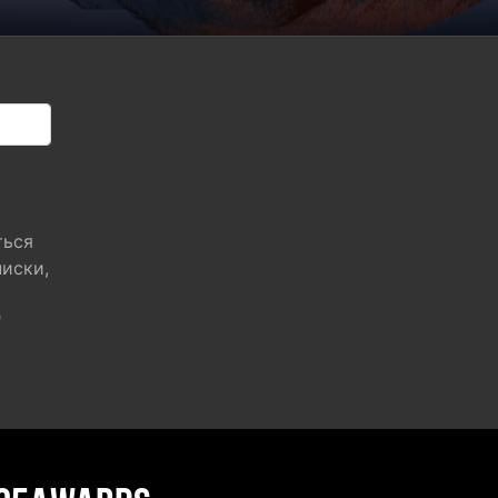
ться
писки,
"