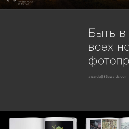
Быть в
всех н
фотоп
awards@35awards.com