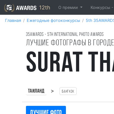
12th
О премии
Конкурсы 
Главная
Ежегодные фотоконкурсы
5th 35AWARD
35AWARDS - 5TH international photo awards
Лучшие фотографы в город
Surat Th
>
Таиланд
Бангкок
Лучшие фото