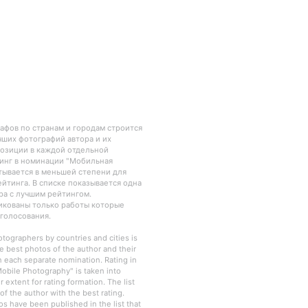
рафов по странам и городам строится
чших фотографий автора и их
озиции в каждой отдельной
инг в номинации "Мобильная
тывается в меньшей степени для
йтинга. В списке показывается одна
ра с лучшим рейтингом.
ликованы только работы которые
 голосования.
otographers by countries and cities is
e best photos of the author and their
in each separate nomination. Rating in
obile Photography" is taken into
r extent for rating formation. The list
f the author with the best rating.
os have been published in the list that