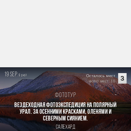
19 sep.
9
Осталось мест
дней
3
всего мест: 10
Фототур
Вездеходная фотоэкспедиция на Полярный
Урал. За осенними красками, оленями и
северным сиянием.
Салехард