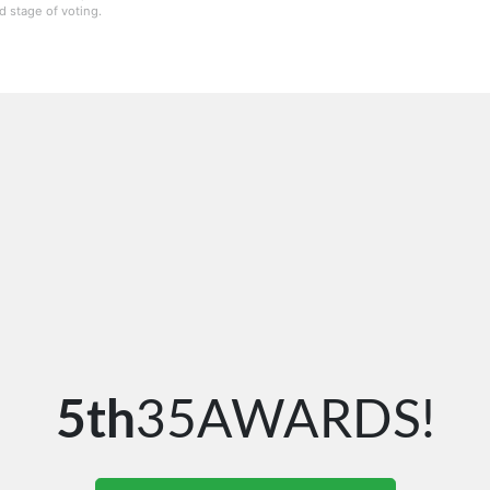
 stage of voting.
5th
35AWARDS!