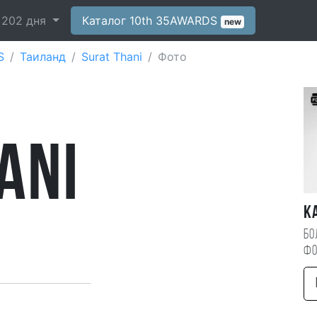
-
202
дня
Каталог 10th 35AWARDS
new
S
Таиланд
Surat Thani
Фото
е
ani
К
Бо
фо