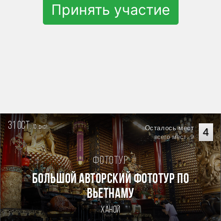
Принять участие
31 oct.
10
Осталось мест
дней
4
всего мест: 9
Фототур
Большой авторский фототур по
Вьетнаму
Ханой