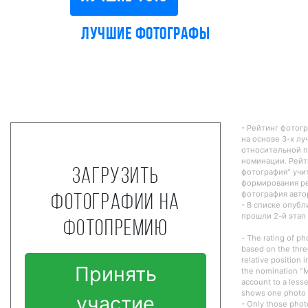
Лучшие фотографы
- Рейтинг фотог
на основе 3-х лу
относительной п
номинации. Рейт
Загрузить
фотография" учи
формирования ре
фотография авто
фотографии на
- В списке опуб
прошли 2-й этап
фотопремию
- The rating of ph
based on the thre
relative position 
Принять
the nomination "M
account to a lesse
shows one photo o
участие
- Only those phot