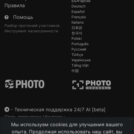
Български
Правила
Deutsch
Español
Помощь
Français
Italiano
Разбор претензий участников
日本語
Инструмент насмотренности
한국어
Polski
Português
Русский
Türkçe
Українська
Tiếng Việt
中国
-
Техническая поддержка 24/7 AI [beta]
Стать партнером / Контакты
Мы используем cookies для улучшения вашего
This site is protected by reCAPTCHA and the Google
Privacy Policy
and
Terms of Service
apply.
опыта. Продолжая использовать наш сайт, вы