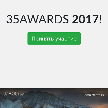
35AWARDS
2017
!
Принять участие
07 mar.
9
Всего мест:
10
дней