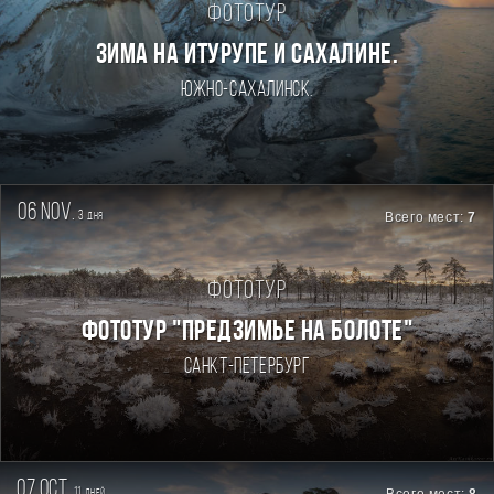
Фототур
Зима на Итурупе и Сахалине.
Южно-Сахалинск.
06 nov.
3
Всего мест:
7
дня
Фототур
ФОТОТУР "ПРЕДЗИМЬЕ НА БОЛОТЕ"
Санкт-Петербург
07 oct.
11
дней