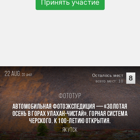
Принять участие
22 aug.
20
Осталось мест
дней
8
всего мест: 10
Фототур
Автомобильная фотоэкспедиция — «Золотая
осень в горах Улахан-Чистай». Горная система
Черского. К 100-летию открытия.
Якутск