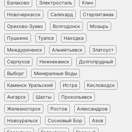
Балаково
Электросталь
Клин
Новочеркасск
Салехард
Стерлитамак
Орехово-Зуево
Волгодонск
Мозырь
Пушкино
Туапсе
Находка
Междуреченск
Альметьевск
Златоуст
Серпухов
Нижнекамск
Долгопрудный
Выборг
Минералные Воды
Каменск Уральский
Истра
Кисловодск
Ангарск
Шахты
Прокопьевск
Железногорск
Ростов
Александров
Новоуральск
Сосновый Бор
Азов