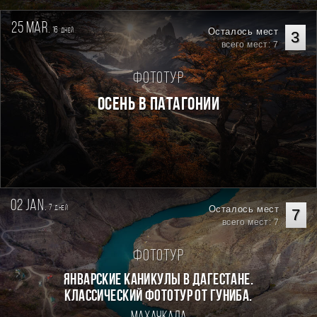
25 mar.
16
Осталось мест
дней
3
всего мест: 7
Фототур
Осень в Патагонии
02 jan.
7
Осталось мест
дней
7
всего мест: 7
Фототур
Январские каникулы в Дагестане.
Классический фототур от Гуниба.