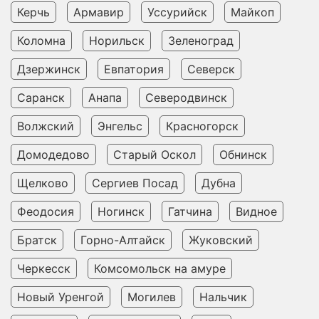
Керчь
Армавир
Уссурийск
Майкоп
Коломна
Норильск
Зеленоград
Дзержинск
Евпатория
Северск
Саранск
Анапа
Северодвинск
Волжский
Энгельс
Красногорск
Домодедово
Старый Оскол
Обнинск
Щелково
Сергиев Посад
Дубна
Феодосия
Ногинск
Гатчина
Видное
Братск
Горно-Алтайск
Жуковский
Черкесск
Комсомольск на амуре
Новый Уренгой
Могилев
Нальчик