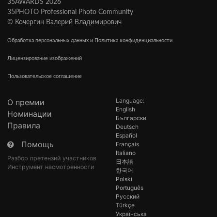
35AWARDS 2026
35PHOTO Professional Photo Community
© Кочергин Валерий Владимирович
Обработка персональных данных и Политика конфиденциальности
Лицензирование изображений
Пользовательское соглашение
Language:
О премии
English
Номинации
Български
Правила
Deutsch
Español
Помощь
Français
Italiano
Разбор претензий участников
日本語
Инструмент насмотренности
한국어
Polski
Português
Русский
Türkçe
Українська