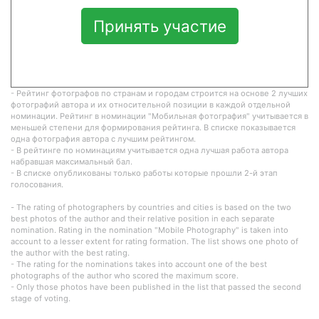
Принять участие
- Рейтинг фотографов по странам и городам строится на основе 2 лучших
фотографий автора и их относительной позиции в каждой отдельной
номинации. Рейтинг в номинации "Мобильная фотография" учитывается в
меньшей степени для формирования рейтинга. В списке показывается
одна фотография автора с лучшим рейтингом.
- В рейтинге по номинациям учитывается одна лучшая работа автора
набравшая максимальный бал.
- В списке опубликованы только работы которые прошли 2-й этап
голосования.
- The rating of photographers by countries and cities is based on the two
best photos of the author and their relative position in each separate
nomination. Rating in the nomination "Mobile Photography" is taken into
account to a lesser extent for rating formation. The list shows one photo of
the author with the best rating.
- The rating for the nominations takes into account one of the best
photographs of the author who scored the maximum score.
- Only those photos have been published in the list that passed the second
stage of voting.