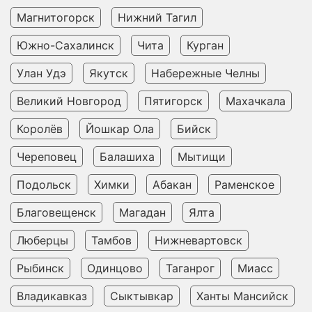
Магнитогорск
Нижний Тагил
Южно-Сахалинск
Чита
Курган
Улан Удэ
Якутск
Набережные Челны
Великий Новгород
Пятигорск
Махачкала
Королёв
Йошкар Ола
Бийск
Череповец
Балашиха
Мытищи
Подольск
Химки
Абакан
Раменское
Благовещенск
Магадан
Ялта
Люберцы
Тамбов
Нижневартовск
Рыбинск
Одинцово
Таганрог
Миасс
Владикавказ
Сыктывкар
Ханты Мансийск