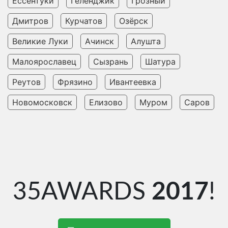
Ессентуки
Геленджик
Грозный
Дмитров
Курчатов
Озёрск
Великие Луки
Ачинск
Алушта
Малоярославец
Сызрань
Шатура
Реутов
Фрязино
Ивантеевка
Новомосковск
Елизово
Муром
Саров
35AWARDS
2017
!