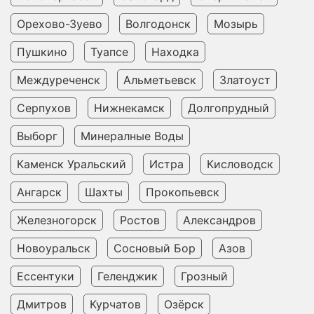
Орехово-Зуево
Волгодонск
Мозырь
Пушкино
Туапсе
Находка
Междуреченск
Альметьевск
Златоуст
Серпухов
Нижнекамск
Долгопрудный
Выборг
Минералные Воды
Каменск Уральский
Истра
Кисловодск
Ангарск
Шахты
Прокопьевск
Железногорск
Ростов
Александров
Новоуральск
Сосновый Бор
Азов
Ессентуки
Геленджик
Грозный
Дмитров
Курчатов
Озёрск