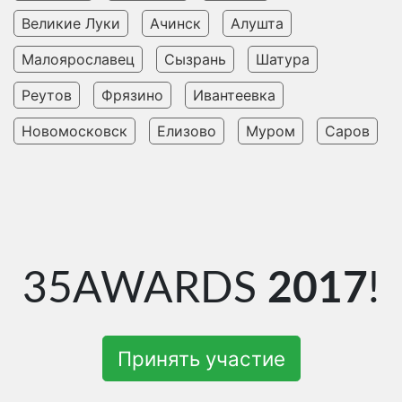
Великие Луки
Ачинск
Алушта
Малоярославец
Сызрань
Шатура
Реутов
Фрязино
Ивантеевка
Новомосковск
Елизово
Муром
Саров
35AWARDS
2017
!
Принять участие