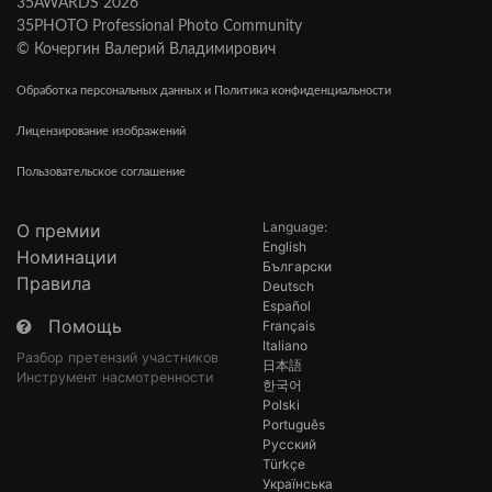
35AWARDS 2026
35PHOTO Professional Photo Community
© Кочергин Валерий Владимирович
Обработка персональных данных и Политика конфиденциальности
Лицензирование изображений
Пользовательское соглашение
Language:
О премии
English
Номинации
Български
Правила
Deutsch
Español
Помощь
Français
Italiano
Разбор претензий участников
日本語
Инструмент насмотренности
한국어
Polski
Português
Русский
Türkçe
Українська