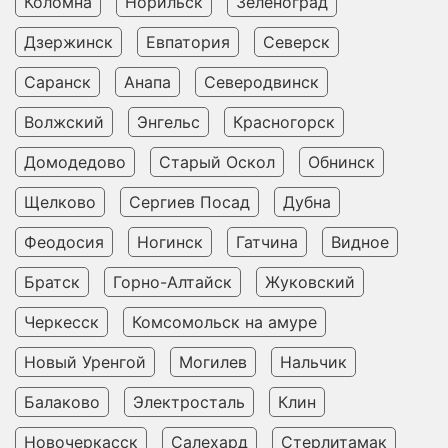
Коломна
Норильск
Зеленоград
Дзержинск
Евпатория
Северск
Саранск
Анапа
Северодвинск
Волжский
Энгельс
Красногорск
Домодедово
Старый Оскол
Обнинск
Щелково
Сергиев Посад
Дубна
Феодосия
Ногинск
Гатчина
Видное
Братск
Горно-Алтайск
Жуковский
Черкесск
Комсомольск на амуре
Новый Уренгой
Могилев
Нальчик
Балаково
Электросталь
Клин
Новочеркасск
Салехард
Стерлитамак