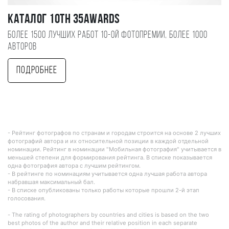
Каталог 10TH 35AWARDS
Более 1500 лучших работ 10-ой фотопремии, более 1000
авторов
Подробнее
- Рейтинг фотографов по странам и городам строится на основе 2 лучших
фотографий автора и их относительной позиции в каждой отдельной
номинации. Рейтинг в номинации "Мобильная фотография" учитывается в
меньшей степени для формирования рейтинга. В списке показывается
одна фотография автора с лучшим рейтингом.
- В рейтинге по номинациям учитывается одна лучшая работа автора
набравшая максимальный бал.
- В списке опубликованы только работы которые прошли 2-й этап
голосования.
- The rating of photographers by countries and cities is based on the two
best photos of the author and their relative position in each separate