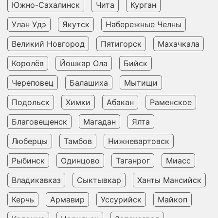
Южно-Сахалинск
Чита
Курган
Улан Удэ
Якутск
Набережные Челны
Великий Новгород
Пятигорск
Махачкала
Королёв
Йошкар Ола
Бийск
Череповец
Балашиха
Мытищи
Подольск
Химки
Абакан
Раменское
Благовещенск
Магадан
Ялта
Люберцы
Тамбов
Нижневартовск
Рыбинск
Одинцово
Таганрог
Миасс
Владикавказ
Сыктывкар
Ханты Мансийск
Керчь
Армавир
Уссурийск
Майкоп