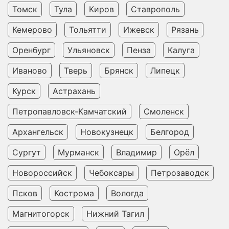
Томск
Тула
Киров
Ставрополь
Кемерово
Тольятти
Ижевск
Рязань
Оренбург
Ульяновск
Пенза
Калуга
Иваново
Тверь
Брянск
Липецк
Курск
Астрахань
Петропавловск-Камчатский
Смоленск
Архангельск
Новокузнецк
Белгород
Сургут
Мурманск
Владимир
Орёл
Новороссийск
Чебоксары
Петрозаводск
Псков
Кострома
Вологда
Магнитогорск
Нижний Тагил