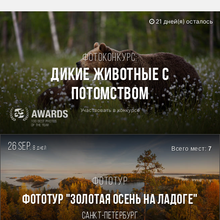
21 дней(я) осталось
Фотоконкурс:
Дикие животные с
потомством
Участвовать в конкурсе
26 sep.
8
Всего мест:
7
дней
Фототур
ФОТОТУР "ЗОЛОТАЯ ОСЕНЬ НА ЛАДОГЕ"
Санкт-Петербург