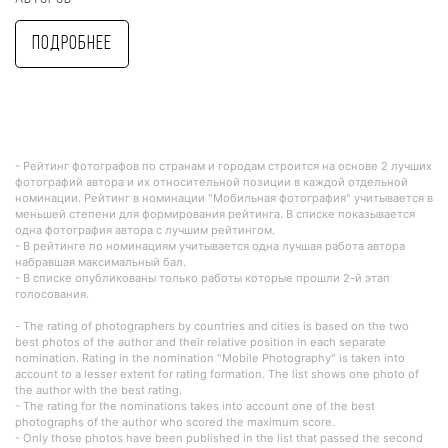
Подробнее
- Рейтинг фотографов по странам и городам строится на основе 2 лучших
фотографий автора и их относительной позиции в каждой отдельной
номинации. Рейтинг в номинации "Мобильная фотография" учитывается в
меньшей степени для формирования рейтинга. В списке показывается
одна фотография автора с лучшим рейтингом.
- В рейтинге по номинациям учитывается одна лучшая работа автора
набравшая максимальный бал.
- В списке опубликованы только работы которые прошли 2-й этап
голосования.
- The rating of photographers by countries and cities is based on the two
best photos of the author and their relative position in each separate
nomination. Rating in the nomination "Mobile Photography" is taken into
account to a lesser extent for rating formation. The list shows one photo of
the author with the best rating.
- The rating for the nominations takes into account one of the best
photographs of the author who scored the maximum score.
- Only those photos have been published in the list that passed the second