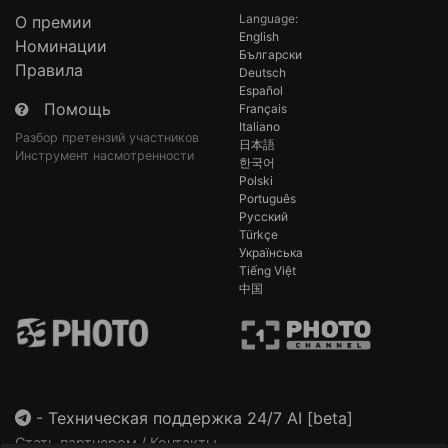
Language:
О премии
English
Номинации
Български
Правила
Deutsch
Español
Помощь
Français
Italiano
Разбор претензий участников
日本語
Инструмент насмотренности
한국어
Polski
Português
Русский
Türkçe
Українська
Tiếng Việt
中国
-
Техническая поддержка 24/7 AI [beta]
Стать партнером / Контакты