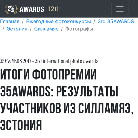
12th
Главная
Ежегодные фотоконкурсы
3rd 35AWARDS
Эстония
Силламяе
Фотографы
35AWARDS
2017
- 3rd international photo awards
Итоги фотопремии
35AWARDS: результаты
участников из Силламяэ,
Эстония