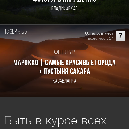
Владикавказ
13 sep.
12
Осталось мест
дней
7
всего мест: 14
Фототур
Марокко | Самые красивые города
+ пустыня Сахара
Касабланка
Быть в курсе всех