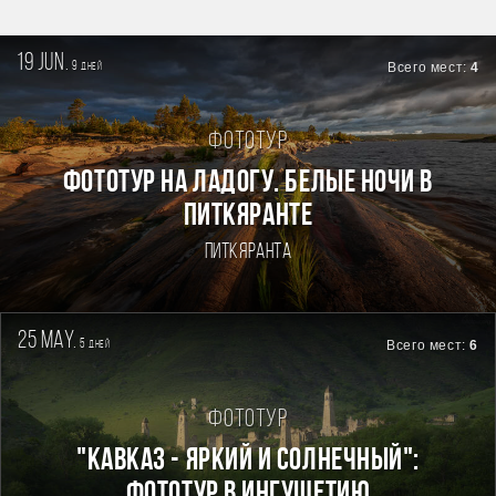
19 jun.
9
Всего мест:
4
дней
Фототур
Фототур на Ладогу. Белые ночи в
Питкяранте
Питкяранта
25 may.
5
Всего мест:
6
дней
Фототур
"КАВКАЗ - ЯРКИЙ И СОЛНЕЧНЫЙ":
ФОТОТУР В ИНГУШЕТИЮ