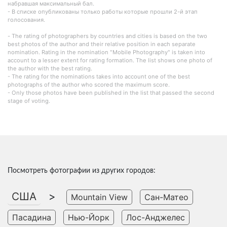
набравшая максимальный бал.
- В списке опубликованы только работы которые прошли 2-й этап
голосования.
- The rating of photographers by countries and cities is based on the two
best photos of the author and their relative position in each separate
nomination. Rating in the nomination "Mobile Photography" is taken into
account to a lesser extent for rating formation. The list shows one photo of
the author with the best rating.
- The rating for the nominations takes into account one of the best
photographs of the author who scored the maximum score.
- Only those photos have been published in the list that passed the second
stage of voting.
Посмотреть фотографии из других городов:
США
>
Mountain View
Сан-Матео
Пасадина
Нью-Йорк
Лос-Анджелес