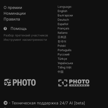
Language:
О премии
English
Номинации
Български
Правила
Deutsch
Español
Помощь
Français
Italiano
Разбор претензий участников
日本語
Инструмент насмотренности
한국어
Polski
Português
Русский
Türkçe
Українська
Tiếng Việt
中国
-
Техническая поддержка 24/7 AI [beta]