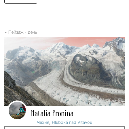
Пейзаж - день
Natalia Pronina
,
Чехия
Hluboká nad Vltavou