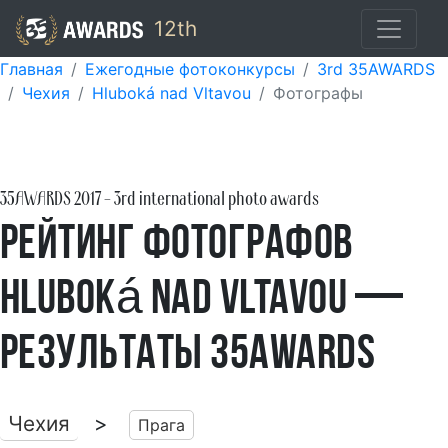
12th
Главная
Ежегодные фотоконкурсы
3rd 35AWARDS
Чехия
Hluboká nad Vltavou
Фотографы
35AWARDS
2017
- 3rd international photo awards
Рейтинг фотографов
Hluboká nad Vltavou —
результаты 35AWARDS
Чехия
>
Прага