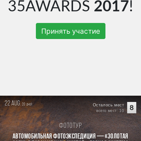
35AWARDS
2017
!
Принять участие
22 aug.
20
Осталось мест
дней
8
всего мест: 10
Фототур
Автомобильная фотоэкспедиция — «Золотая