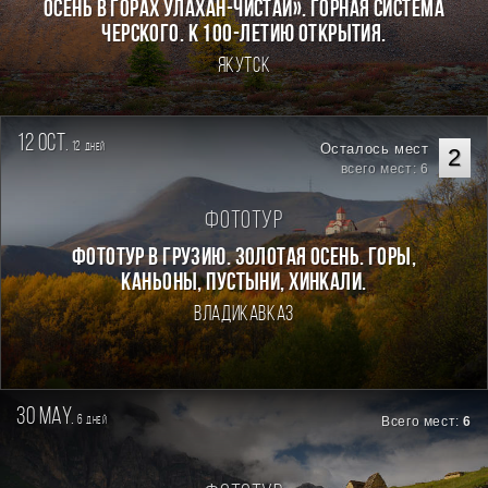
осень в горах Улахан-Чистай». Горная система
Черского. К 100-летию открытия.
Якутск
12 oct.
12
Осталось мест
дней
2
всего мест: 6
Фототур
Фототур в Грузию. Золотая осень. Горы,
каньоны, пустыни, хинкали.
Владикавказ
30 may.
6
Всего мест:
6
дней