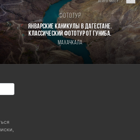
всего мест: 7
Фототур
Январские каникулы в Дагестане.
Классический фототур от Гуниба.
Махачкала
ться
писки,