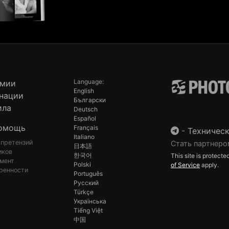
Language:
емии
English
нации
Български
ила
Deutsch
Español
омощь
Français
-
Техническ
Italiano
 претензий
Стать партнеро
日本語
иков
한국어
This site is protec
мент
Polski
of Service
apply.
ренности
Português
Русский
Türkçe
Українська
Tiếng Việt
中国