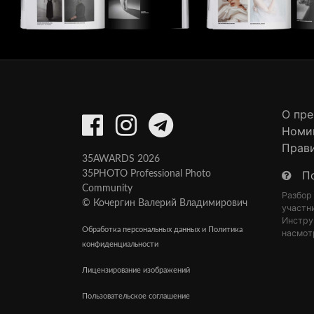
О пр
Номи
Прав
35AWARDS 2026
П
35PHOTO Professional Photo
Community
Разбор
© Кочергин Валерий Владимирович
участн
Инстру
Обработка персональных данных и Политика
насмот
конфиденциальности
Лицензирование изображений
Пользовательское соглашение