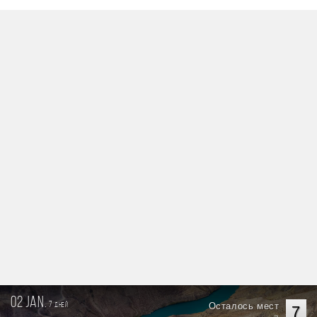
02 jan.
7
Осталось мест
дней
7