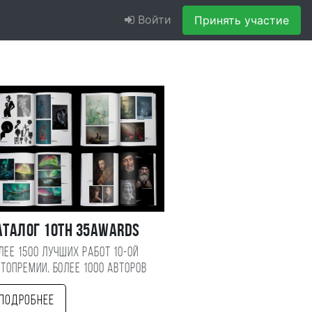
Войти
Принять участие
аталог 10TH 35AWARDS
лее 1500 лучших работ 10-ой
топремии, более 1000 авторов
Подробнее