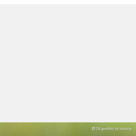
29 дней(я) осталось