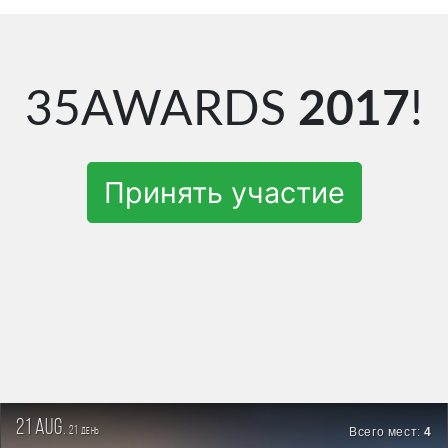
35AWARDS
2017
!
Принять участие
21 aug.
21
Всего мест:
4
день