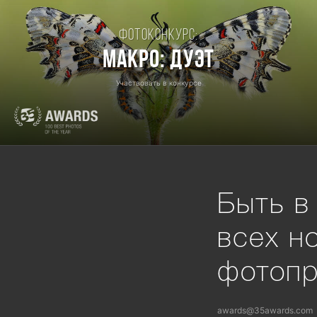
Фотоконкурс:
Макро: Дуэт
Участвовать в конкурсе
Быть в
всех н
фотоп
awards@35awards.com