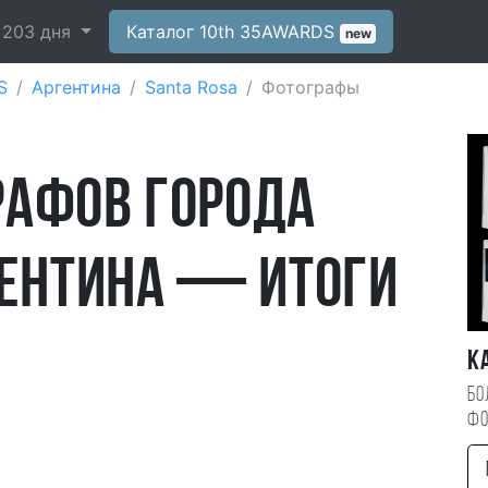
-
203
дня
Каталог 10th 35AWARDS
new
S
Аргентина
Santa Rosa
Фотографы
рафов города
гентина — итоги
К
Бо
фо