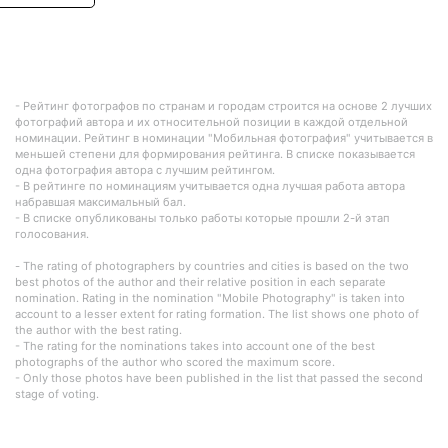
- Рейтинг фотографов по странам и городам строится на основе 2 лучших
фотографий автора и их относительной позиции в каждой отдельной
номинации. Рейтинг в номинации "Мобильная фотография" учитывается в
меньшей степени для формирования рейтинга. В списке показывается
одна фотография автора с лучшим рейтингом.
- В рейтинге по номинациям учитывается одна лучшая работа автора
набравшая максимальный бал.
- В списке опубликованы только работы которые прошли 2-й этап
голосования.
- The rating of photographers by countries and cities is based on the two
best photos of the author and their relative position in each separate
nomination. Rating in the nomination "Mobile Photography" is taken into
account to a lesser extent for rating formation. The list shows one photo of
the author with the best rating.
- The rating for the nominations takes into account one of the best
photographs of the author who scored the maximum score.
- Only those photos have been published in the list that passed the second
stage of voting.