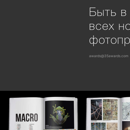
Быть в
всех н
фотоп
awards@35awards.com