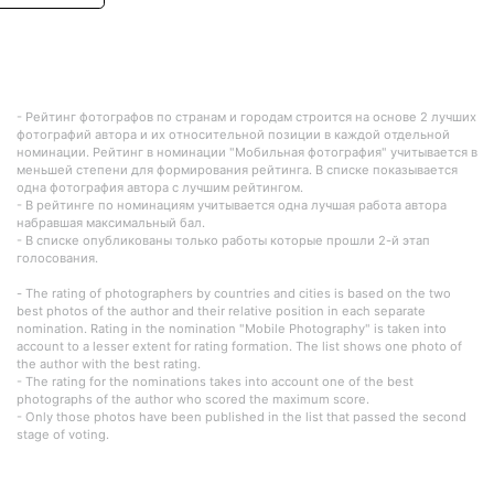
- Рейтинг фотографов по странам и городам строится на основе 2 лучших
фотографий автора и их относительной позиции в каждой отдельной
номинации. Рейтинг в номинации "Мобильная фотография" учитывается в
меньшей степени для формирования рейтинга. В списке показывается
одна фотография автора с лучшим рейтингом.
- В рейтинге по номинациям учитывается одна лучшая работа автора
набравшая максимальный бал.
- В списке опубликованы только работы которые прошли 2-й этап
голосования.
- The rating of photographers by countries and cities is based on the two
best photos of the author and their relative position in each separate
nomination. Rating in the nomination "Mobile Photography" is taken into
account to a lesser extent for rating formation. The list shows one photo of
the author with the best rating.
- The rating for the nominations takes into account one of the best
photographs of the author who scored the maximum score.
- Only those photos have been published in the list that passed the second
stage of voting.