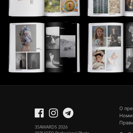
О пр
Номи
Прав
35AWARDS 2026