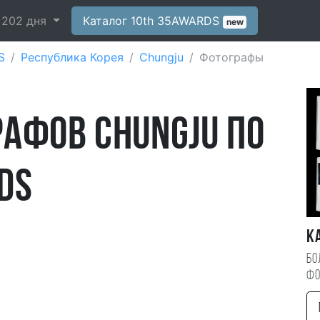
-
202
дня
Каталог 10th 35AWARDS
new
S
Республика Корея
Chungju
Фотографы
афов Chungju по
DS
К
Бо
фо