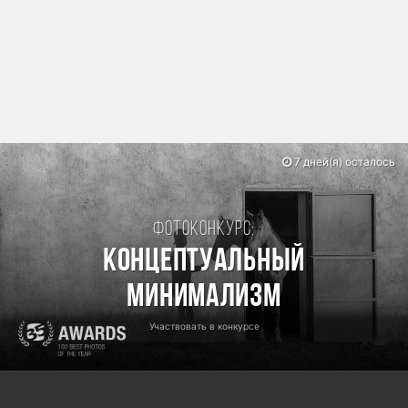
7 дней(я) осталось
Фотоконкурс:
Концептуальный
минимализм
Участвовать в конкурсе