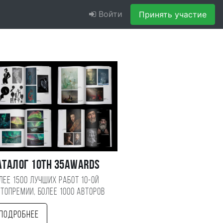
Войти
Принять участие
аталог 10TH 35AWARDS
лее 1500 лучших работ 10-ой
топремии, более 1000 авторов
Подробнее