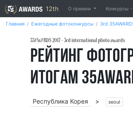
12th
О премии
Конкурсы 
Главная
Ежегодные фотоконкурсы
3rd 35AWARD
35AWARDS
2017
- 3rd international photo awards
Рейтинг фотогр
итогам 35AWAR
Республика Корея
>
seoul