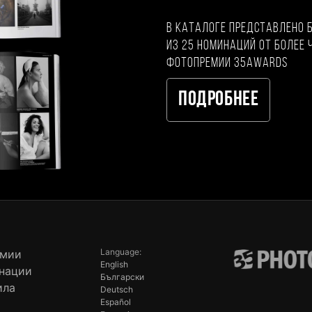
В каталоге представлено 
из 25 номинаций от более 
фотопремии 35AWARDS
Подробнее
Language:
емии
English
нации
Български
ила
Deutsch
Español