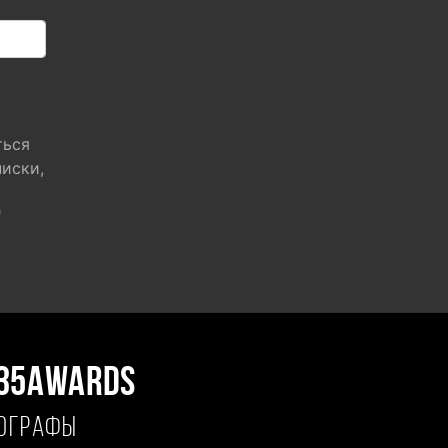
ться
писки,
"
35AWARDS
ТОГРАФЫ