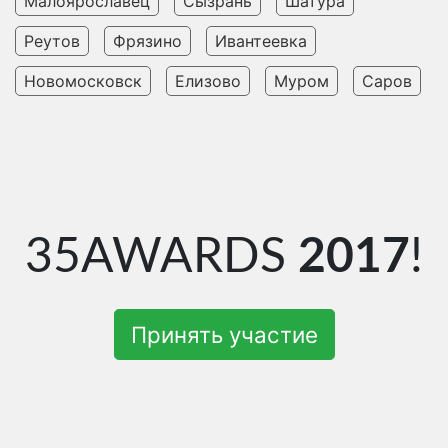
Малоярославец
Сызрань
Шатура
Реутов
Фрязино
Ивантеевка
Новомосковск
Елизово
Муром
Саров
35AWARDS
2017
!
Принять участие