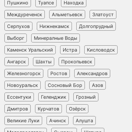
Пушкино
Туапсе
Находка
Междуреченск
Альметьевск
Златоуст
Серпухов
Нижнекамск
Долгопрудный
Выборг
Минералные Воды
Каменск Уральский
Истра
Кисловодск
Ангарск
Шахты
Прокопьевск
Железногорск
Ростов
Александров
Новоуральск
Сосновый Бор
Азов
Ессентуки
Геленджик
Грозный
Дмитров
Курчатов
Озёрск
Великие Луки
Ачинск
Алушта