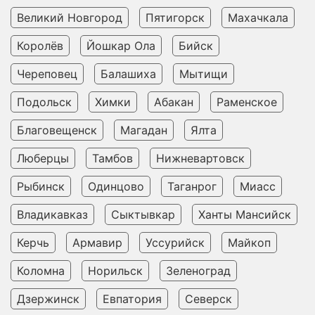
Великий Новгород
Пятигорск
Махачкала
Королёв
Йошкар Ола
Бийск
Череповец
Балашиха
Мытищи
Подольск
Химки
Абакан
Раменское
Благовещенск
Магадан
Ялта
Люберцы
Тамбов
Нижневартовск
Рыбинск
Одинцово
Таганрог
Миасс
Владикавказ
Сыктывкар
Ханты Мансийск
Керчь
Армавир
Уссурийск
Майкоп
Коломна
Норильск
Зеленоград
Дзержинск
Евпатория
Северск