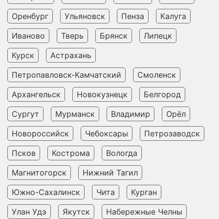
Оренбург
Ульяновск
Пенза
Калуга
Иваново
Тверь
Брянск
Липецк
Курск
Астрахань
Петропавловск-Камчатский
Смоленск
Архангельск
Новокузнецк
Белгород
Сургут
Мурманск
Владимир
Орёл
Новороссийск
Чебоксары
Петрозаводск
Псков
Кострома
Вологда
Магнитогорск
Нижний Тагил
Южно-Сахалинск
Чита
Курган
Улан Удэ
Якутск
Набережные Челны