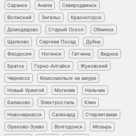
Саранск
Анапа
Северодвинск
Волжский
Энгельс
Красногорск
Домодедово
Старый Оскол
Обнинск
Щелково
Сергиев Посад
Дубна
Феодосия
Ногинск
Гатчина
Видное
Братск
Горно-Алтайск
Жуковский
Черкесск
Комсомольск на амуре
Новый Уренгой
Могилев
Нальчик
Балаково
Электросталь
Клин
Новочеркасск
Салехард
Стерлитамак
Орехово-Зуево
Волгодонск
Мозырь