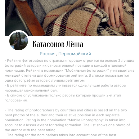
Катасонов Лёша
,
Россия
Первомайский
- Рейтинг фотографов по странам и городам строится на основе 2 лучших
фотографий автора и их относительной позиции в каждой отдельной
номинации. Рейтинг в номинации "Мобильная фотография" учитывается в
меньшей степени для формирования рейтинга. В списке показывается
одна фотография автора с лучшим рейтингом.
- В рейтинге по номинациям учитывается одна лучшая работа автора
набравшая максимальный бал.
- В списке опубликованы только работы которые прошли 2-й этап
голосования.
- The rating of photographers by countries and cities is based on the two
best photos of the author and their relative position in each separate
nomination. Rating in the nomination "Mobile Photography" is taken into
account to a lesser extent for rating formation. The list shows one photo of
the author with the best rating.
- The rating for the nominations takes into account one of the best