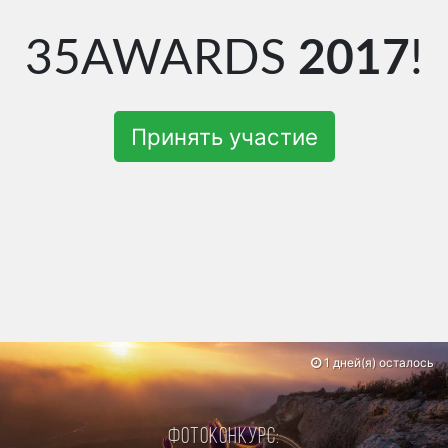
35AWARDS
2017
!
Принять участие
1 дней(я) осталось
Фотоконкурс: