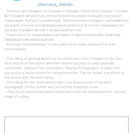
,
Мексика
Mérida
- Рейтинг фотографов по странам и городам строится на основе 2 лучших
фотографий автора и их относительной позиции в каждой отдельной
номинации. Рейтинг в номинации "Мобильная фотография" учитывается в
меньшей степени для формирования рейтинга. В списке показывается
одна фотография автора с лучшим рейтингом.
- В рейтинге по номинациям учитывается одна лучшая работа автора
набравшая максимальный бал.
- В списке опубликованы только работы которые прошли 2-й этап
голосования.
- The rating of photographers by countries and cities is based on the two
best photos of the author and their relative position in each separate
nomination. Rating in the nomination "Mobile Photography" is taken into
account to a lesser extent for rating formation. The list shows one photo of
the author with the best rating.
- The rating for the nominations takes into account one of the best
photographs of the author who scored the maximum score.
- Only those photos have been published in the list that passed the second
stage of voting.