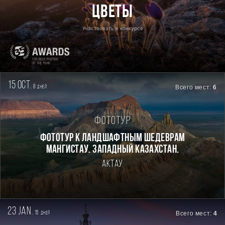
Цветы
Участвовать в конкурсе
15 oct.
8
Всего мест:
6
дней
Фототур
Фототур к ландшафтным шедеврам
Мангистау. Западный Казахстан.
Актау
23 jan.
15
Всего мест:
4
дней