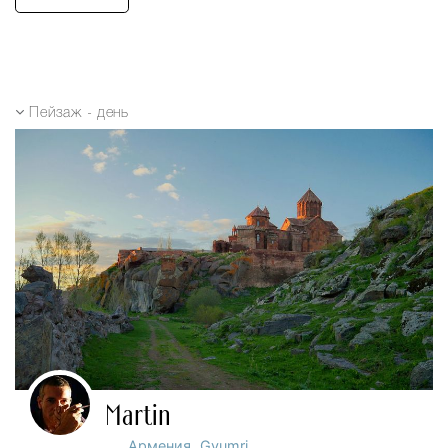
Пейзаж - день
Martin
,
Армения
Gyumri