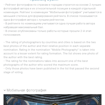
- Рейтинг фотографов по странам и городам строится на основе 2 лучших
фотографий автора и их относительной позиции в каждой отдельной
номинации. Рейтинг в номинации "Мобильная фотография" учитывается в
меньшей степени для формирования рейтинга. В списке показывается
одна фотография автора с лучшим рейтингом.
- В рейтинге по номинациям учитывается одна лучшая работа автора
набравшая максимальный бал.
- В списке опубликованы только работы которые прошли 2-й этап
голосования.
- The rating of photographers by countries and cities is based on the two
best photos of the author and their relative position in each separate
nomination. Rating in the nomination "Mobile Photography" is taken into
account to a lesser extent for rating formation. The list shows one photo of
the author with the best rating.
- The rating for the nominations takes into account one of the best
photographs of the author who scored the maximum score.
- Only those photos have been published in the list that passed the second
stage of voting.
Мобильная фотография