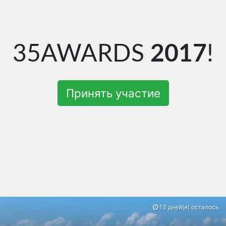
35AWARDS
2017
!
Принять участие
13 дней(я) осталось