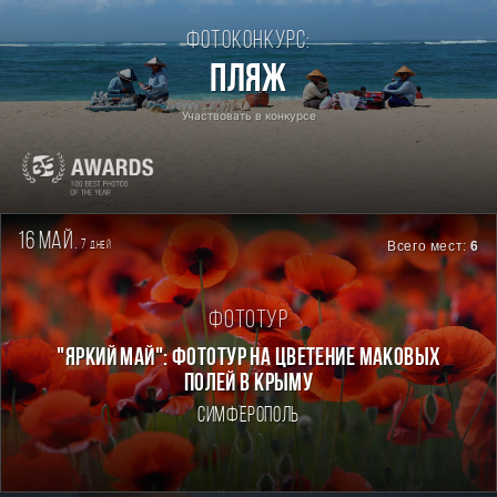
Фотоконкурс:
Пляж
Участвовать в конкурсе
16 май.
7
Всего мест:
6
дней
Фототур
"ЯРКИЙ МАЙ": ФОТОТУР НА ЦВЕТЕНИЕ МАКОВЫХ
ПОЛЕЙ В КРЫМУ
Симферополь