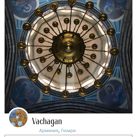
Vachagan
,
Армения
Гюмри