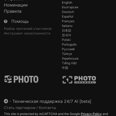
English
Номинации
Български
Правила
Deutsch
Español
Помощь
Français
Italiano
Разбор претензий участников
日本語
Инструмент насмотренности
한국어
Polski
Português
Русский
Türkçe
Українська
Tiếng Việt
中国
-
Техническая поддержка 24/7 AI [beta]
Стать партнером / Контакты
This site is protected by reCAPTCHA and the Google
Privacy Policy
and