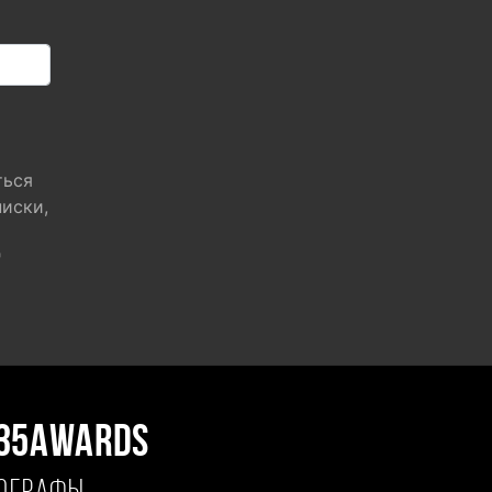
ться
писки,
"
35AWARDS