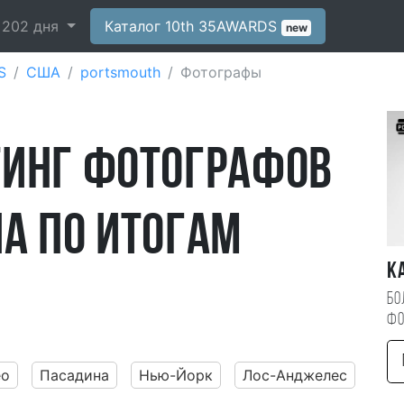
-
202
дня
Каталог 10th 35AWARDS
new
S
США
portsmouth
Фотографы
тинг фотографов
А по итогам
К
Бо
фо
ео
Пасадина
Нью-Йорк
Лос-Анджелес