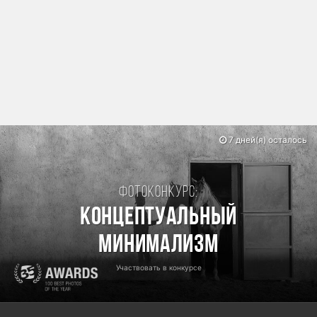
7 дней(я) осталось
Фотоконкурс:
Концептуальный
минимализм
Участвовать в конкурсе