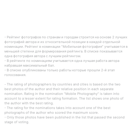
- Рейтинг фотографов по странам и городам строится на основе 2 лучших
фотографий автора и их относительной позиции в каждой отдельной
номинации. Рейтинг в номинации "Мобильная фотография" учитывается в
меньшей степени для формирования рейтинга. В списке показывается
одна фотография автора с лучшим рейтингом.
- В рейтинге по номинациям учитывается одна лучшая работа автора
набравшая максимальный бал.
- В списке опубликованы только работы которые прошли 2-й этап
голосования.
- The rating of photographers by countries and cities is based on the two
best photos of the author and their relative position in each separate
nomination. Rating in the nomination "Mobile Photography" is taken into
account to a lesser extent for rating formation. The list shows one photo of
the author with the best rating.
- The rating for the nominations takes into account one of the best
photographs of the author who scored the maximum score.
- Only those photos have been published in the list that passed the second
stage of voting.