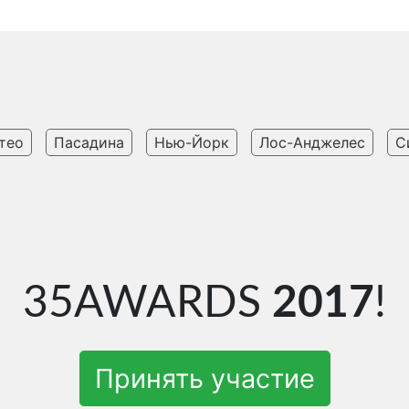
тео
Пасадина
Нью-Йорк
Лос-Анджелес
С
35AWARDS
2017
!
Принять участие