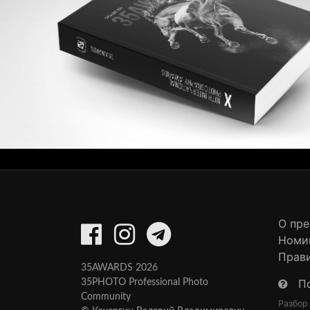
О пр
Номи
Прав
35AWARDS 2026
П
35PHOTO Professional Photo
Community
Разбор