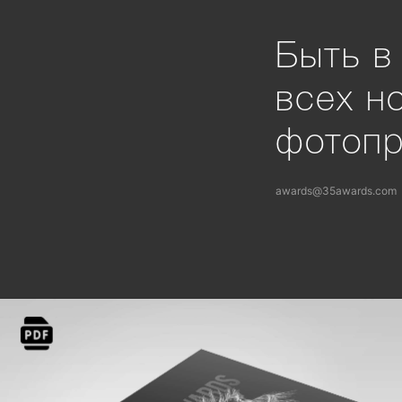
Быть в
всех н
фотоп
awards@35awards.com