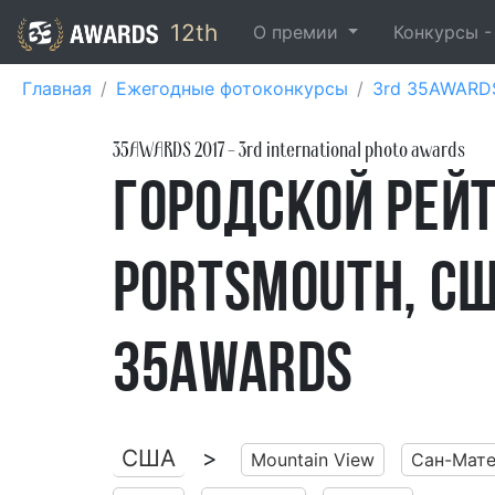
12th
О премии
Конкурсы 
Главная
Ежегодные фотоконкурсы
3rd 35AWARD
35AWARDS
2017
- 3rd international photo awards
Городской рей
Portsmouth, СШ
35AWARDS
США
>
Mountain View
Сан-Мат