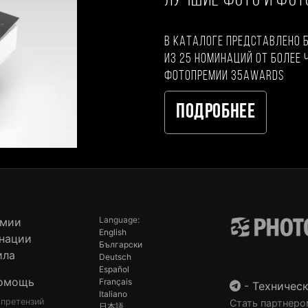
ЛУЧШИЕ ФОТО И ФО
В каталоге представлено 
из 25 номинаций от более 
фотопремии 35AWARDS
Подробнее
Language:
емии
English
нации
Български
ила
Deutsch
Español
омощь
Français
-
Техническ
Italiano
 претензий
Стать партнеро
日本語