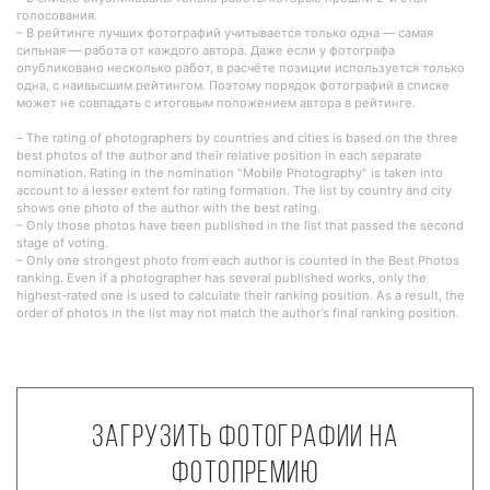
голосования.
– В рейтинге лучших фотографий учитывается только одна — самая
сильная — работа от каждого автора. Даже если у фотографа
опубликовано несколько работ, в расчёте позиции используется только
одна, с наивысшим рейтингом. Поэтому порядок фотографий в списке
может не совпадать с итоговым положением автора в рейтинге.
– The rating of photographers by countries and cities is based on the three
best photos of the author and their relative position in each separate
nomination. Rating in the nomination "Mobile Photography" is taken into
account to a lesser extent for rating formation. The list by country and city
shows one photo of the author with the best rating.
– Only those photos have been published in the list that passed the second
stage of voting.
– Only one strongest photo from each author is counted in the Best Photos
ranking. Even if a photographer has several published works, only the
highest-rated one is used to calculate their ranking position. As a result, the
order of photos in the list may not match the author's final ranking position.
Загрузить фотографии на
фотопремию