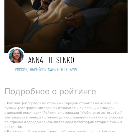
Anna Lutsenko
,
Россия
Нью-Йорк, Санкт-Петербург
Подробнее о рейтинге
– Рейтинг фотографов по странам и городам строится на основе 3-х
лучших фотографий автора и их относительной позиции в каждой
отдельной номинации. Рейтинг в номинации "Мобильная фотография"
учитывается в меньшей степени для формирования рейтинга. В списке
по странам и городам показывается одна фотография автора с лучшим
рейтингом.
– В списке опубликованы только работы которые прошли 2-й этап