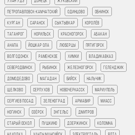
Улан Удэ
Донецк
Жуковский
Петропавловск-Камчатский
Одинцово
Обнинск
Курган
Саранск
Сыктывкар
Королёв
Таганрог
Норильск
Красногорск
Абакан
Анапа
Йошкар Ола
Люберцы
Пятигорск
Волгодонск
Раменское
Химки
Владикавказ
Северодвинск
Рыбинск
Железногорск
Геленджик
Домодедово
Магадан
Бийск
Нальчик
Щелково
Серпухов
Новочеркасск
Мариуполь
Сергиев Посад
Зеленоград
Армавир
Миасс
Ногинск
Озёрск
Энгельс
Дмитров
Старый Оскол
Пушкино
Дзержинск
Коломна
Находка
Ханты Мансийск
Электросталь
Ялта