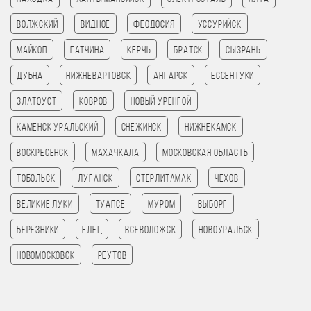
Волжский
Видное
Феодосия
Уссурийск
Майкоп
Гатчина
Керчь
Братск
Сызрань
Дубна
Нижневартовск
Ангарск
Ессентуки
Златоуст
Ковров
Новый Уренгой
Каменск Уральский
Снежинск
Нижнекамск
Воскресенск
Махачкала
Московская Область
Тобольск
Луганск
Стерлитамак
Чехов
Великие Луки
Туапсе
Муром
Выборг
Березники
Елец
Всеволожск
Новоуральск
Новомосковск
Реутов