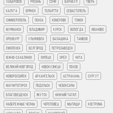
Хабаровск
Рязань
Сочи
Барнаул
Тверь
Калуга
Брянск
Тольятти
Севастополь
Симферополь
Пенза
Кемерово
Томск
Мурманск
Владимир
Курск
Вологда
Иваново
Оренбург
Ульяновск
Балашиха
Тамбов
Смоленск
Белгород
Петрозаводск
Южно-Сахалинск
Липецк
Орёл
Чита
Великий Новгород
Новокузнецк
Псков
Новороссийск
Архангельск
Астрахань
Сургут
Магнитогорск
Подольск
Чебоксары
Благовещенск
Якутск
Нижний Тагил
Набережные Челны
Череповец
Мытищи
Кострома