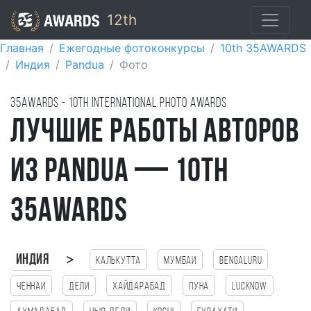
12th
Главная
Ежегодные фотоконкурсы
10th 35AWARDS
Индия
Pandua
Фото
35AWARDS - 10TH international photo awards
Лучшие работы авторов
из Pandua — 10th
35AWARDS
>
Индия
Калькутта
Мумбаи
Bengaluru
Ченнаи
Дели
Хайдарабад
Пуна
Lucknow