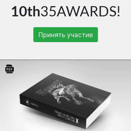
10th
35AWARDS!
Принять участие