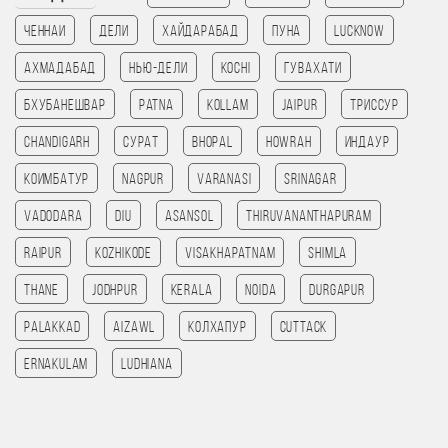
Ченнаи
Дели
Хайдарабад
Пуна
Lucknow
Ахмадабад
Нью-Дели
kochi
Гувахати
Бхубанешвар
patna
Kollam
Jaipur
Триссур
chandigarh
Сурат
bhopal
HOWRAH
Индаур
Коимбатур
Nagpur
Varanasi
Srinagar
Vadodara
Diu
Asansol
Thiruvananthapuram
Raipur
kozhikode
Visakhapatnam
Shimla
Thane
jodhpur
Kerala
noida
Durgapur
Palakkad
Aizawl
Колхапур
Cuttack
Ernakulam
Ludhiana