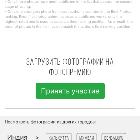
– Only those photos have been published in the list that passed the second
stage of voting.
– Only one strongest photo from each author is counted in the Best Photos
ranking. Even if a photographer has several published works, only the
highest-rated one is used to calculate their ranking position. As a result, the
order of photos in the list may not match the author's final ranking position.
Загрузить фотографии на
фотопремию
Принять участие
Посмотреть фотографии из других городов:
Индия
>
Калькутта
Мумбаи
Bengaluru