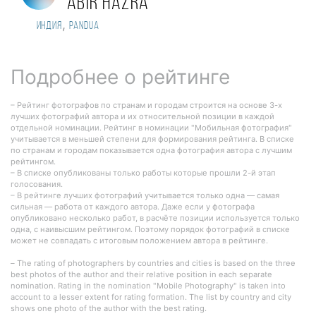
Abir Hazra
,
Индия
Pandua
Подробнее о рейтинге
– Рейтинг фотографов по странам и городам строится на основе 3-х
лучших фотографий автора и их относительной позиции в каждой
отдельной номинации. Рейтинг в номинации "Мобильная фотография"
учитывается в меньшей степени для формирования рейтинга. В списке
по странам и городам показывается одна фотография автора с лучшим
рейтингом.
– В списке опубликованы только работы которые прошли 2-й этап
голосования.
– В рейтинге лучших фотографий учитывается только одна — самая
сильная — работа от каждого автора. Даже если у фотографа
опубликовано несколько работ, в расчёте позиции используется только
одна, с наивысшим рейтингом. Поэтому порядок фотографий в списке
может не совпадать с итоговым положением автора в рейтинге.
– The rating of photographers by countries and cities is based on the three
best photos of the author and their relative position in each separate
nomination. Rating in the nomination "Mobile Photography" is taken into
account to a lesser extent for rating formation. The list by country and city
shows one photo of the author with the best rating.