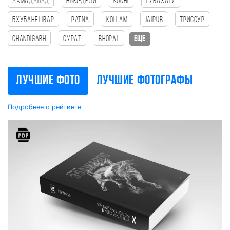
Ахмадабад
Нью-Дели
kochi
Гувахати
Бхубанешвар
patna
Kollam
Jaipur
Триссур
chandigarh
Сурат
bhopal
еще
Лучшие фото
Лучшие фотографы
Подробнее о рейтинге