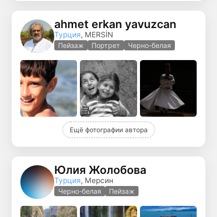
ahmet erkan yavuzcan
Турция
, MERSİN
Пейзаж
Портрет
Черно-белая
Ещё фотографии автора
Юлия Жолобова
Турция
, Мерсин
Черно-белая
Пейзаж