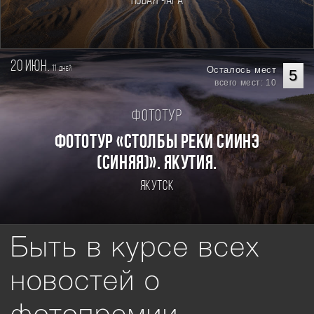
Новая Чара
20 июн.
11
Осталось мест
дней
5
всего мест: 10
Фототур
Фототур «Столбы реки Сиинэ
(Синяя)». Якутия.
Якутск
Быть в курсе всех
новостей о