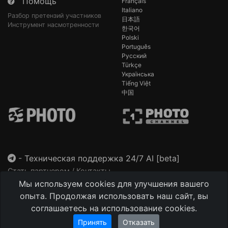
Помощь
Français
Italiano
Разбор претензий участников
日本語
Инструмент насмотренности
한국어
Polski
Português
Русский
Türkçe
Українська
Tiếng Việt
中国
-
Техническая поддержка 24/7 AI [beta]
Стать партнером / Контакты
Мы используем cookies для улучшения вашего
This site is protected by reCAPTCHA and the Google
Privacy Policy
and
Terms of Service
apply.
опыта. Продолжая использовать наш сайт, вы
соглашаетесь на использование cookies.
Принять
Отказать