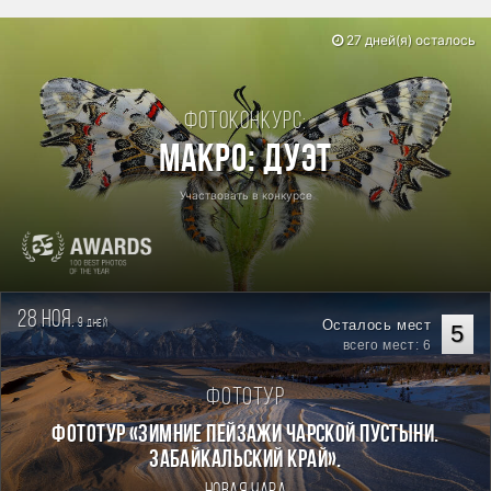
27 дней(я) осталось
Фотоконкурс:
Макро: Дуэт
Участвовать в конкурсе
28 ноя.
9
Осталось мест
дней
5
всего мест: 6
Фототур
Фототур «Зимние пейзажи Чарской пустыни.
Забайкальский край».