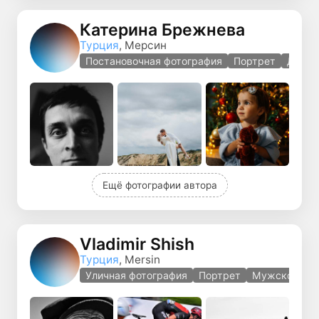
Катерина Брежнева
Турция
, Мерсин
Постановочная фотография
Портрет
Детск
Ещё фотографии автора
Vladimir Shish
Турция
, Mersin
Уличная фотография
Портрет
Мужской пор