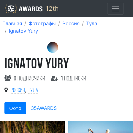
12th
Главная
Фотографы
Россия
Тула
Ignatov Yury
IGNATOV YURY
0
подписчики
1
подписки
,
Россия
Тула
Фото
35AWARDS