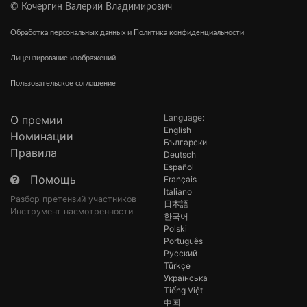
© Кочергин Валерий Владимирович
Обработка персональных данных и Политика конфиденциальности
Лицензирование изображений
Пользовательское соглашение
Language:
О премии
English
Номинации
Български
Правила
Deutsch
Español
Помощь
Français
Italiano
Разбор претензий участников
日本語
Инструмент насмотренности
한국어
Polski
Português
Русский
Türkçe
Українська
Tiếng Việt
中国