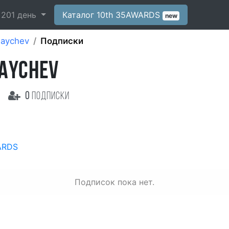
-
201
день
Каталог 10th 35AWARDS
new
Baychev
Подписки
BAYCHEV
0
подписки
ARDS
Подписок пока нет.