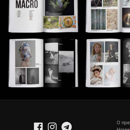
О пр
Номи