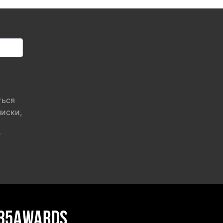
ться
писки,
"
35AWARDS