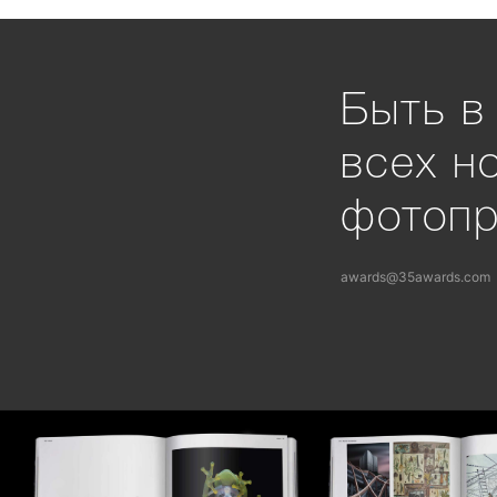
Быть в
всех н
фотоп
awards@35awards.com