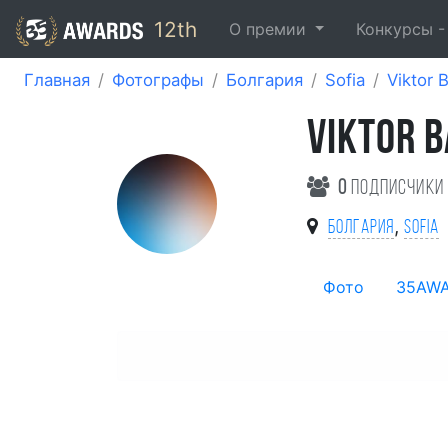
12th
О премии
Конкурсы 
Главная
Фотографы
Болгария
Sofia
Viktor 
VIKTOR 
0
подписчики
,
Болгария
Sofia
Фото
35AW