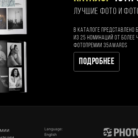
ЛУЧШИЕ ФОТО И ФО
В каталоге представлено 
из 25 номинаций от более 
фотопремии 35AWARDS
Подробнее
Language:
емии
English
нации