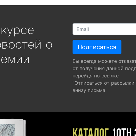
 курсе
овостей о
ремии
Вы всегда можете отказа
от получения данной под
перейдя по ссылке
"Отписаться от рассылки
внизу письма
Каталог
10TH 