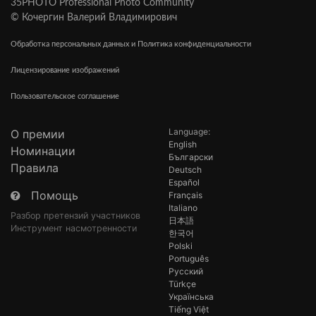
35PHOTO Professional Photo Community
© Кочергин Валерий Владимирович
Обработка персональных данных и Политика конфиденциальности
Лицензирование изображений
Пользовательское соглашение
Language:
О премии
English
Номинации
Български
Правила
Deutsch
Español
Помощь
Français
Italiano
Разбор претензий участников
日本語
Инструмент насмотренности
한국어
Polski
Português
Русский
Türkçe
Українська
Tiếng Việt