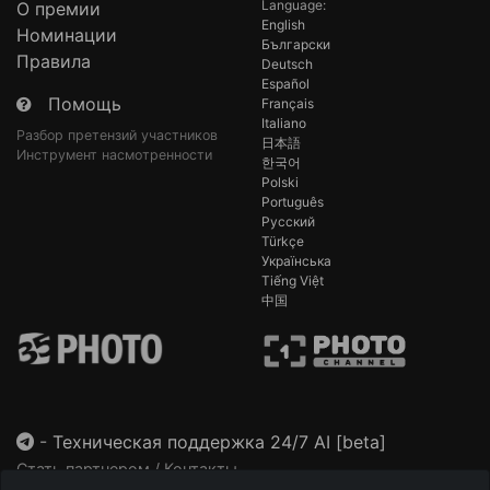
Language:
О премии
English
Номинации
Български
Правила
Deutsch
Español
Помощь
Français
Italiano
Разбор претензий участников
日本語
Инструмент насмотренности
한국어
Polski
Português
Русский
Türkçe
Українська
Tiếng Việt
中国
-
Техническая поддержка 24/7 AI [beta]
Стать партнером / Контакты