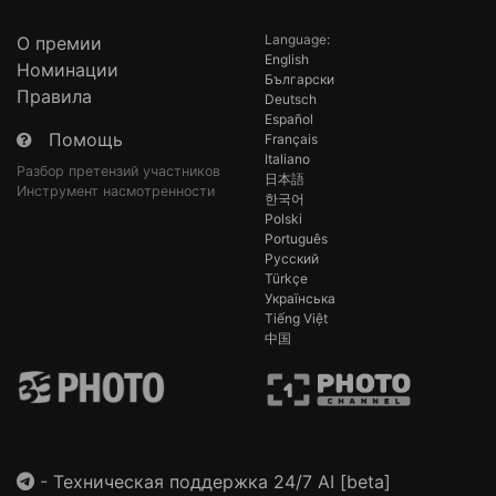
Language:
О премии
English
Номинации
Български
Правила
Deutsch
Español
Помощь
Français
Italiano
Разбор претензий участников
日本語
Инструмент насмотренности
한국어
Polski
Português
Русский
Türkçe
Українська
Tiếng Việt
中国
-
Техническая поддержка 24/7 AI [beta]