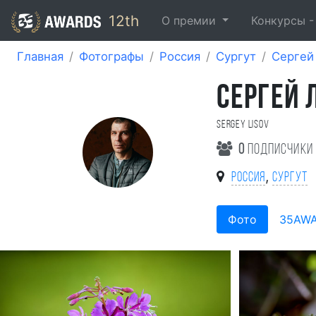
12th
О премии
Конкурсы 
Главная
Фотографы
Россия
Сургут
Сергей
СЕРГЕЙ 
Sergey Lisov
0
подписчики
,
Россия
Сургут
Фото
35AW