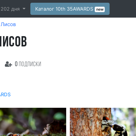
-
202
дня
Каталог 10th 35AWARDS
new
 Лисов
ЛИСОВ
0
подписки
ARDS