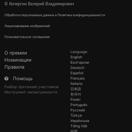
© Кочергин Валерий Владимирович
Обработка персональных данных и Политика конфиденциальности
Лицензирование изображений
Пользовательское соглашение
Language:
О премии
English
Номинации
Български
Правила
Deutsch
Español
Помощь
Français
Italiano
Разбор претензий участников
日本語
Инструмент насмотренности
한국어
Polski
Português
Русский
Türkçe
Українська
Tiếng Việt
中国