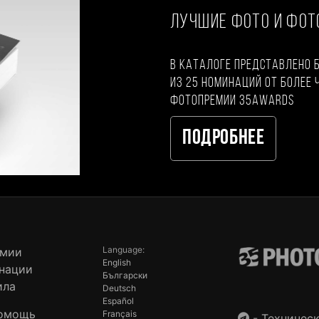
ЛУЧШИЕ ФОТО И ФО
В каталоге представлено 
из 25 номинаций от более 
фотопремии 35AWARDS
Подробнее
Language:
емии
English
нации
Български
ила
Deutsch
Español
омощь
Français
-
Техническ