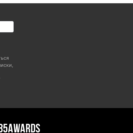
ться
писки,
"
35AWARDS