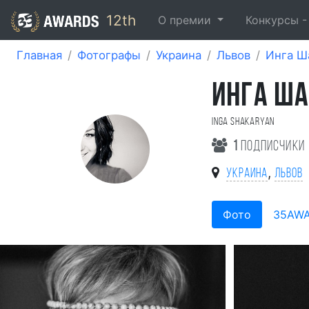
12th
О премии
Конкурсы 
Главная
Фотографы
Украина
Львов
Инга Ш
ИНГА Ш
Inga Shakaryan
1
подписчики
,
Украина
Львов
Фото
35AW