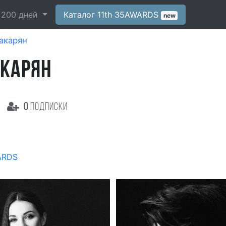
-
200
дней
Каталог 11th 35AWARDS
new
акарян
АКАРЯН
0
подписки
ARDS