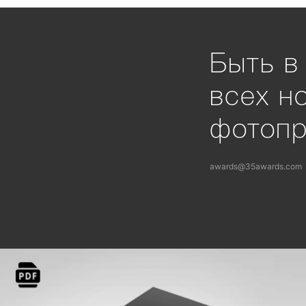
Быть в
всех н
фотоп
awards@35awards.com