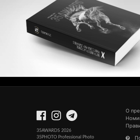
О пр
Номи
Прав
35AWARDS 2026
П
35PHOTO Professional Photo