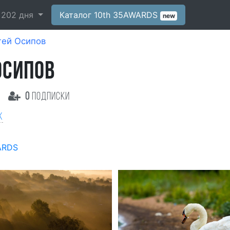
-
202
дня
Каталог 10th 35AWARDS
new
гей Осипов
ОСИПОВ
0
подписки
к
ARDS