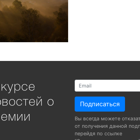
 курсе
овостей о
ремии
Вы всегда можете отказа
от получения данной под
перейдя по ссылке