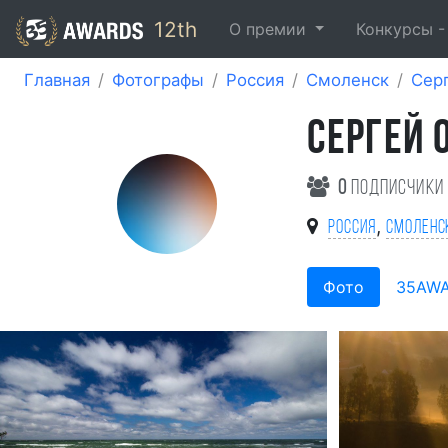
12th
О премии
Конкурсы 
Главная
Фотографы
Россия
Смоленск
Сер
СЕРГЕЙ 
0
подписчики
,
Россия
Смоленс
Фото
35AW