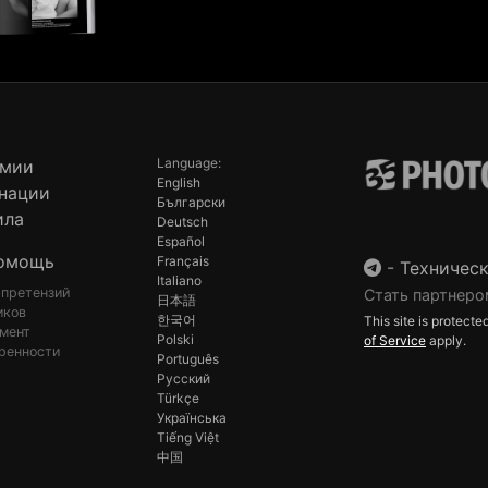
Language:
емии
English
нации
Български
ила
Deutsch
Español
омощь
Français
-
Техническ
Italiano
 претензий
Стать партнеро
日本語
иков
한국어
This site is protec
мент
Polski
of Service
apply.
ренности
Português
Русский
Türkçe
Українська
Tiếng Việt
中国