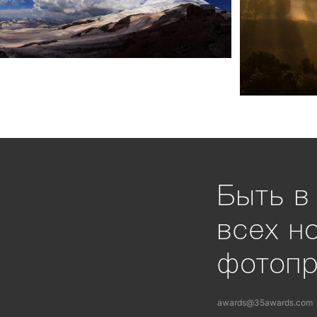
Быть в
всех н
фотоп
awards@35awards.com