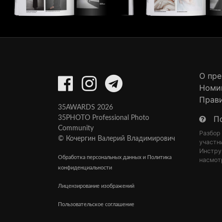
О пр
Номи
Прав
35AWARDS 2026
П
35PHOTO Professional Photo
Community
Разбор
© Кочергин Валерий Владимирович
участн
Инстру
Обработка персональных данных и Политика
насмот
конфиденциальности
Лицензирование изображений
Пользовательское соглашение