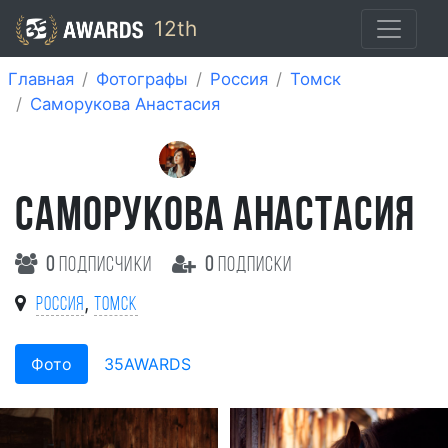
12th
Главная
Фотографы
Россия
Томск
Саморукова Анастасия
САМОРУКОВА АНАСТАСИЯ
0
подписчики
0
подписки
,
Россия
Томск
Фото
35AWARDS