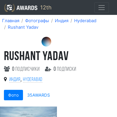
12th
Главная
Фотографы
Индия
Hyderabad
Rushant Yadav
RUSHANT YADAV
0
подписчики
0
подписки
,
Индия
Hyderabad
Фото
35AWARDS