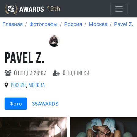
12th
Главная
Фотографы
Россия
Москва
Pavel Z.
PAVEL Z.
0
подписчики
0
подписки
,
Россия
Москва
Фото
35AWARDS