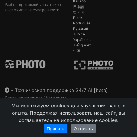
Italiano
Разбор претензий участников
日本語
Инструмент насмотренности
한국어
Polski
Português
Русский
Türkçe
Українська
Tiếng Việt
中国
-
Техническая поддержка 24/7 AI [beta]
Стать партнером / Контакты
Мы используем cookies для улучшения вашего
This site is protected by reCAPTCHA and the Google
Privacy Policy
and
Terms of Service
apply.
опыта. Продолжая использовать наш сайт, вы
соглашаетесь на использование cookies.
Принять
Отказать