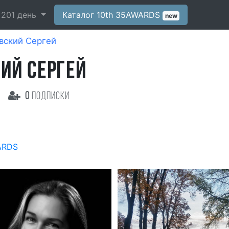
-
201
день
Каталог 10th 35AWARDS
new
вский Сергей
ИЙ СЕРГЕЙ
0
подписки
ARDS