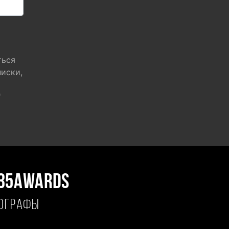
ться
писки,
"
35AWARDS
ТОГРАФЫ