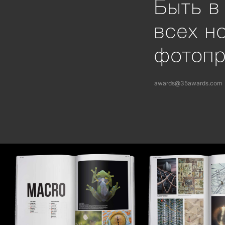
Быть в
всех н
фотоп
awards@35awards.com