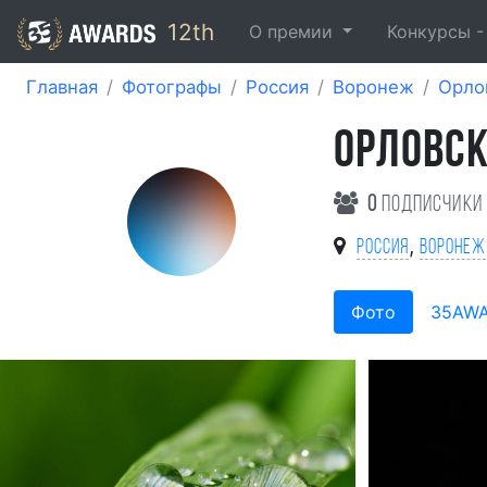
12th
О премии
Конкурсы 
Главная
Фотографы
Россия
Воронеж
Орло
ОРЛОВСК
0
подписчики
,
Россия
Воронеж
Фото
35AW