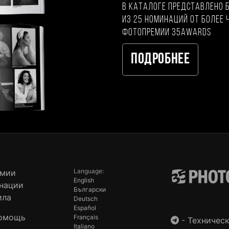
В каталоге представлено 
из 25 номинаций от более 
фотопремии 35AWARDS
Подробнее
Language:
емии
English
нации
Български
ила
Deutsch
Español
омощь
Français
-
Техническ
Italiano