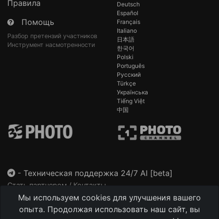
Правила
Deutsch
Español
Помощь
Français
Italiano
Разбор претензий участников
日本語
Инструмент насмотренности
한국어
Polski
Português
Русский
Türkçe
Українська
Tiếng Việt
中国
-
Техническая поддержка 24/7 AI [beta]
Стать партнером / Контакты
Мы используем cookies для улучшения вашего
This site is protected by reCAPTCHA and the Google
Privacy Policy
and
Terms of Service
apply.
опыта. Продолжая использовать наш сайт, вы