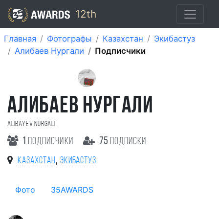
12th
Главная
Фотографы
Казахстан
Экибастуз
Алибаев Нургали
Подписчики
АЛИБАЕВ НУРГАЛИ
Alibayev Nurgali
1
подписчики
75
подписки
,
Казахстан
Экибастуз
Фото
35AWARDS