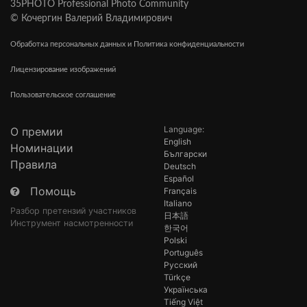
35PHOTO Professional Photo Community
© Кочергин Валерий Владимирович
Обработка персональных данных и Политика конфиденциальности
Лицензирование изображений
Пользовательское соглашение
Language:
О премии
English
Номинации
Български
Правила
Deutsch
Español
Помощь
Français
Italiano
Разбор претензий участников
日本語
Инструмент насмотренности
한국어
Polski
Português
Русский
Türkçe
Українська
Tiếng Việt