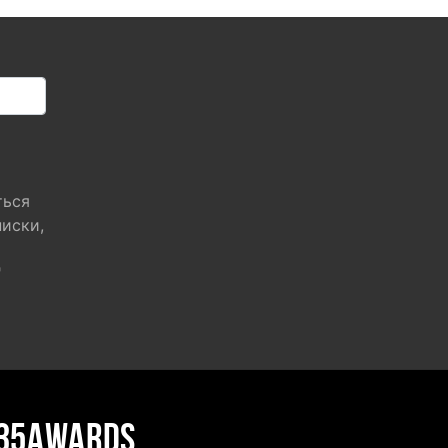
ться
писки,
"
35AWARDS