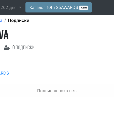
-
202
дня
Каталог 10th 35AWARDS
new
va
Подписки
VA
0
подписки
ARDS
Подписок пока нет.