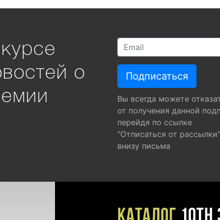
 курсе
овостей о
ремии
Вы всегда можете отказа
от получения данной под
перейдя по ссылке
"Отписаться от рассылки
внизу письма
Каталог
10TH 