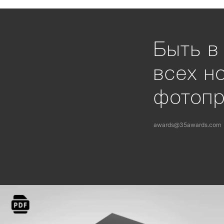
Быть в
всех н
фотоп
awards@35awards.com