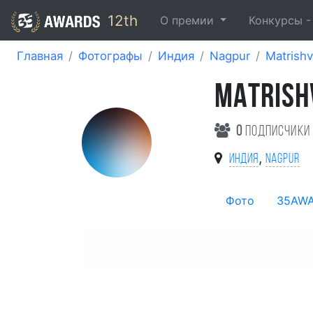
12th
О премии
Конкурсы 
Главная
Фотографы
Индия
Nagpur
Matrish
MATRISH
0
подписчики
,
Индия
Nagpur
Фото
35AW