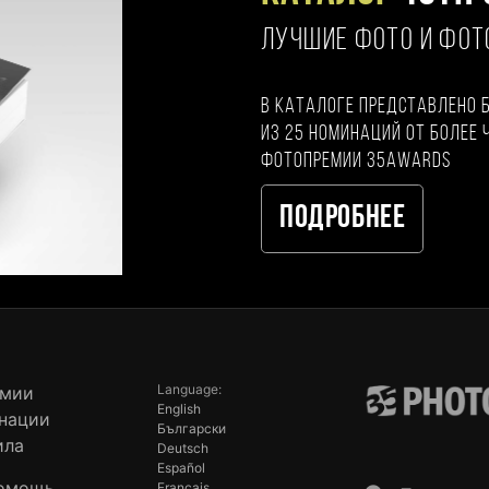
ЛУЧШИЕ ФОТО И ФО
В каталоге представлено 
из 25 номинаций от более 
фотопремии 35AWARDS
Подробнее
Language:
емии
English
нации
Български
ила
Deutsch
Español
омощь
Français