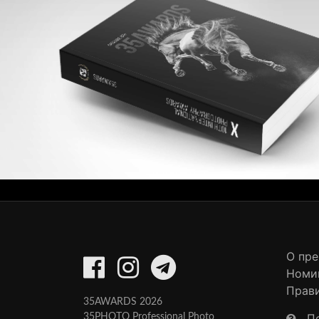
О пр
Номи
Прав
35AWARDS 2026
П
35PHOTO Professional Photo