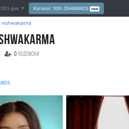
-
203
дня
Каталог 10th 35AWARDS
new
n vishwakarma
ISHWAKARMA
0
подписки
ARDS