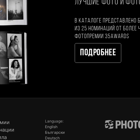
ЛУЧШИЕ ФОТО И ФО
В каталоге представлено 
из 25 номинаций от более 
фотопремии 35AWARDS
Подробнее
Language:
емии
English
нации
Български
ила
Deutsch