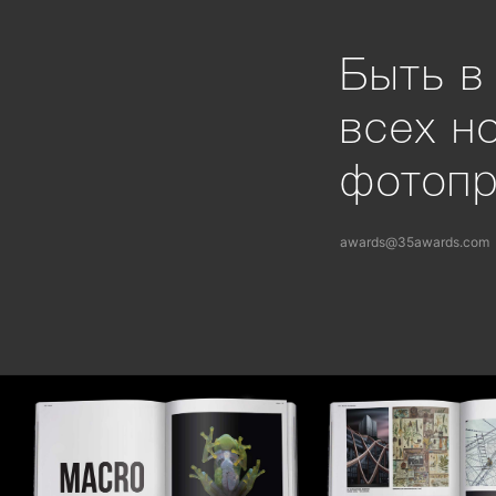
Быть в
всех н
фотоп
awards@35awards.com