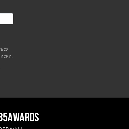
ться
писки,
"
35AWARDS