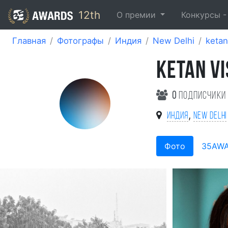
12th
О премии
Конкурсы 
Главная
Фотографы
Индия
New Delhi
keta
KETAN V
0
подписчики
,
Индия
New Delhi
Фото
35AW