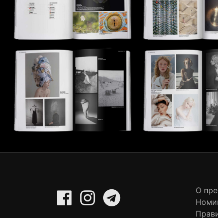
О пр
Номи
Прав