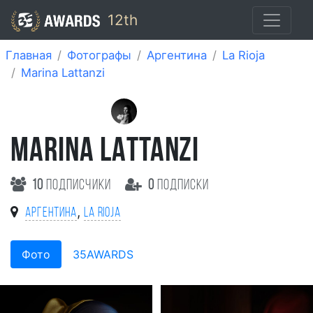
12th
Главная
Фотографы
Аргентина
La Rioja
Marina Lattanzi
MARINA LATTANZI
10
подписчики
0
подписки
,
Аргентина
La Rioja
Фото
35AWARDS