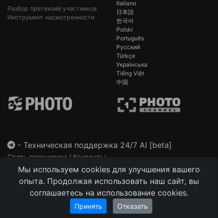
Italiano
Разбор претензий участников
日本語
Инструмент насмотренности
한국어
Polski
Português
Русский
Türkçe
Українська
Tiếng Việt
中国
-
Техническая поддержка 24/7 AI [beta]
Стать партнером / Контакты
Мы используем cookies для улучшения вашего
This site is protected by reCAPTCHA and the Google
Privacy Policy
and
Terms of Service
apply.
опыта. Продолжая использовать наш сайт, вы
соглашаетесь на использование cookies.
Принять
Отказать