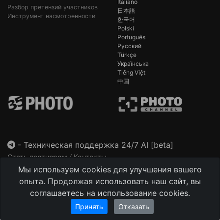
Italiano
Разбор претензий участников
日本語
Инструмент насмотренности
한국어
Polski
Português
Русский
Türkçe
Українська
Tiếng Việt
中国
-
Техническая поддержка 24/7 AI [beta]
Стать партнером / Контакты
Мы используем cookies для улучшения вашего
This site is protected by reCAPTCHA and the Google
Privacy Policy
and
Terms of Service
apply.
опыта. Продолжая использовать наш сайт, вы
соглашаетесь на использование cookies.
Принять
Отказать