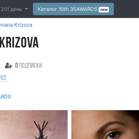
-
201
день
Каталог 10th 35AWARDS
new
mana Krizova
KRIZOVA
0
подписки
ice
ARDS