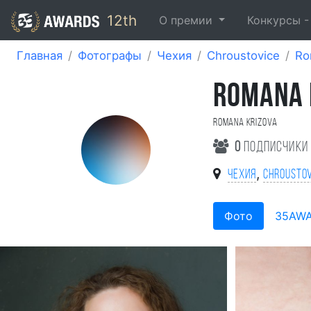
12th
О премии
Конкурсы 
Главная
Фотографы
Чехия
Chroustovice
Ro
ROMANA 
Romana Krizova
0
подписчики
,
Чехия
Chroustov
Фото
35AW