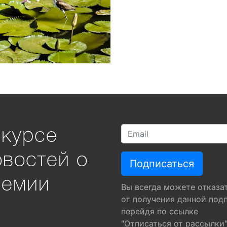
 курсе
овостей о
ремии
Вы всегда можете отказа
от получения данной под
перейдя по ссылке
"Отписаться от рассылки