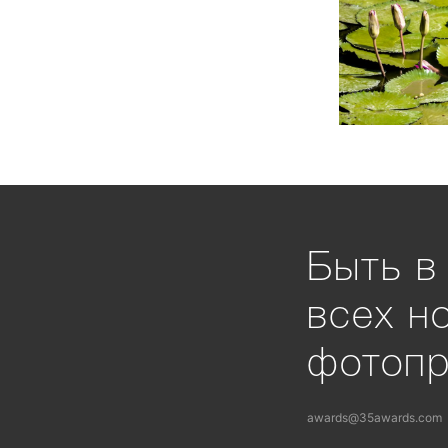
Быть в
всех н
фотоп
awards@35awards.com