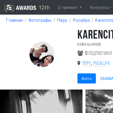
12th
О премии
Конкурсы 
Главная
Фотографы
Перу
Pucallpa
Karencit
KARENCI
Karen Alvarado
0
подписчики
,
Перу
Pucallpa
Фото
35AW