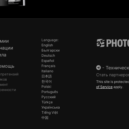
Language:
емии
English
нации
Български
ила
Deutsch
Español
омощь
Français
-
Техническ
Italiano
 претензий
Стать партнеро
日本語
иков
한국어
This site is protec
мент
Polski
of Service
apply.
ренности
Português
Русский
Türkçe
Українська
Tiếng Việt
中国