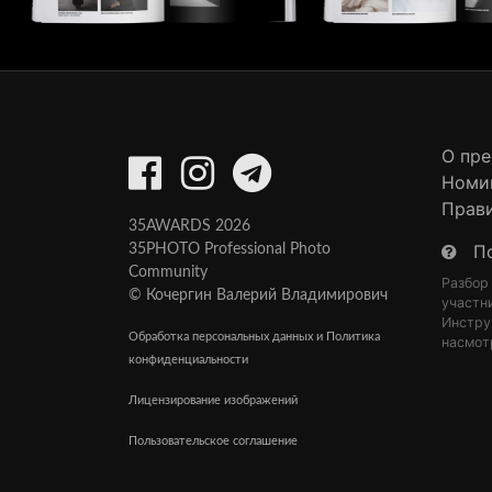
О пр
Номи
Прав
35AWARDS 2026
П
35PHOTO Professional Photo
Community
Разбор
© Кочергин Валерий Владимирович
участн
Инстру
Обработка персональных данных и Политика
насмот
конфиденциальности
Лицензирование изображений
Пользовательское соглашение