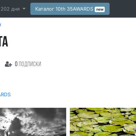
-
202
дня
Каталог 10th 35AWARDS
new
a
TA
0
подписки
ARDS