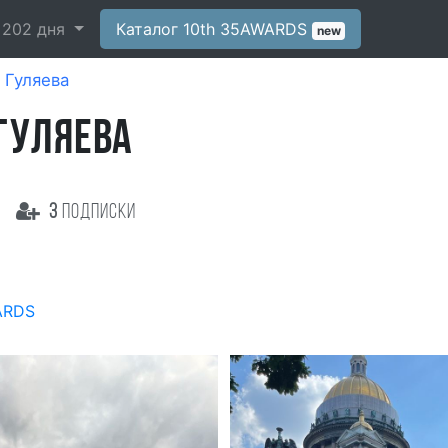
-
202
дня
Каталог 10th 35AWARDS
new
 Гуляева
ГУЛЯЕВА
3
подписки
ARDS