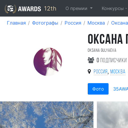
12th
О премии
Конкурсы 
Главная
Фотографы
Россия
Москва
Оксана
ОКСАНА 
Oksana Gulyaeva
0
подписчики
,
Россия
Москва
Фото
35AW