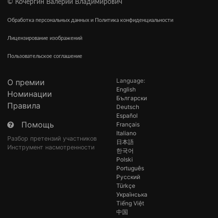
© Кочергин Валерий Владимирович
Обработка персональных данных и Политика конфиденциальности
Лицензирование изображений
Пользовательское соглашение
Language:
О премии
English
Номинации
Български
Правила
Deutsch
Español
Помощь
Français
Italiano
Разбор претензий участников
日本語
Инструмент насмотренности
한국어
Polski
Português
Русский
Türkçe
Українська
Tiếng Việt
中国