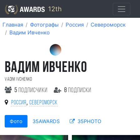
12th
Главная
Фотографы
Россия
Североморск
Вадим Ивченко
ВАДИМ ИВЧЕНКО
Vadim Ivchenko
5
подписчики
8
подписки
,
Россия
Североморск
Фото
35AWARDS
35PHOTO