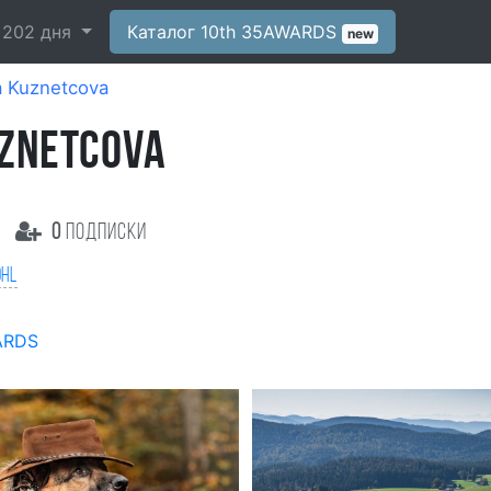
-
202
дня
Каталог 10th 35AWARDS
new
ia Kuznetcova
UZNETCOVA
0
подписки
hl
ARDS