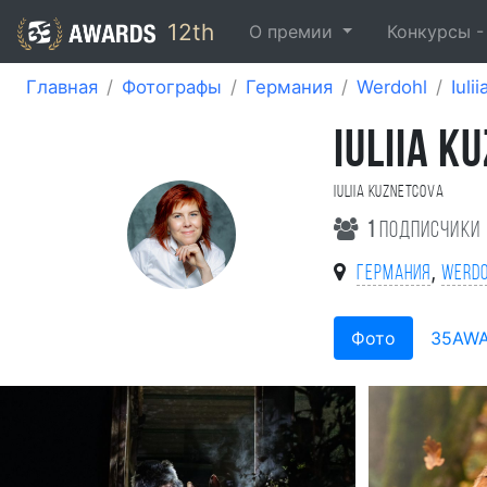
12th
О премии
Конкурсы 
Главная
Фотографы
Германия
Werdohl
Iuli
IULIIA K
Iuliia Kuznetcova
1
подписчики
,
Германия
Werdo
Фото
35AW