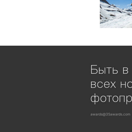
Быть в
всех н
фотоп
awards@35awards.com