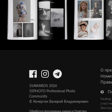
О пр
Номи
Прав
35AWARDS 2026
П
35PHOTO Professional Photo
Community
Разбор
© Кочергин Валерий Владимирович
участн
Инстру
Обработка персональных данных и Политика