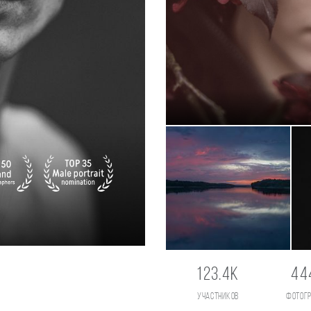
123.4K
44
участников
фотог