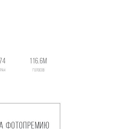
74
116.6M
тран
голосов
на фотопремию