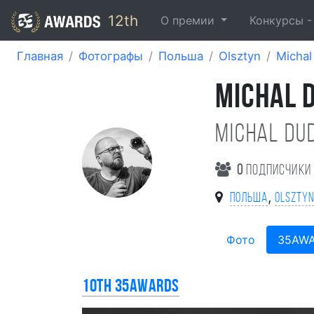
12th
О премии
Конкурсы 
Главная
Фотографы
Польша
Olsztyn
Michal
MICHAL 
Michal Du
0
подписчики
,
Польша
Olsztyn
Фото
35AW
10th 35AWARDS