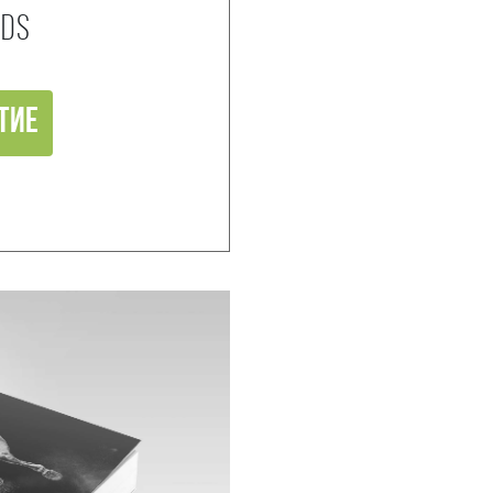
RDS
тие