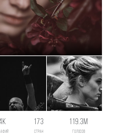
4K
173
119.3M
рафий
стран
голосов