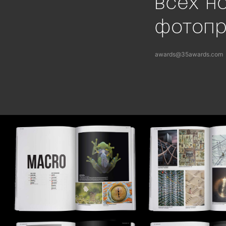
всех н
фотоп
awards@35awards.com