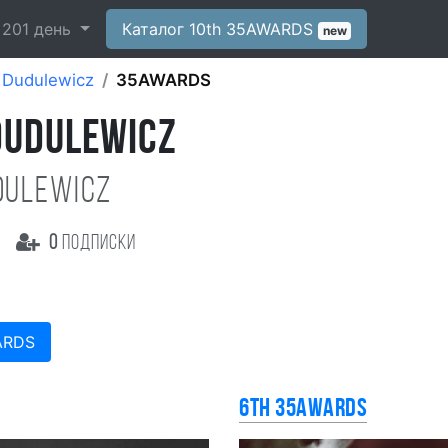
-
201
день
Каталог 10th 35AWARDS
new
 Dudulewicz
35AWARDS
DUDULEWICZ
dulewicz
0
подписки
ARDS
6th 35AWARDS