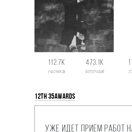
112.7K
473.1K
1
участников
фотографий
с
12th 35AWARDS
Уже идет прием работ 