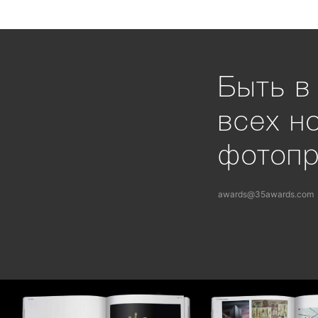
Быть в
всех н
фотоп
awards@35awards.com