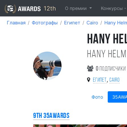
12th
О премии
Конкурсы 
Главная
Фотографы
Египет
Cairo
Hany Hel
HANY HE
Hany Helm
0
подписчики
,
Египет
Cairo
Фото
35AW
9th 35AWARDS