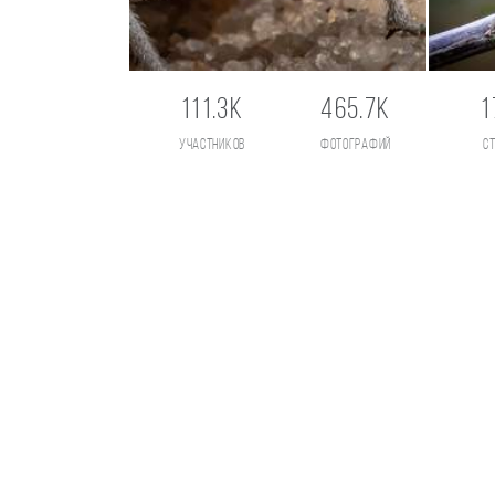
111.3K
465.7K
1
участников
фотографий
с