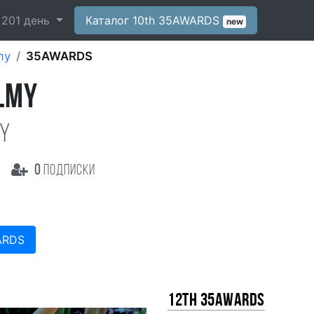
-
201
день
Каталог 10th 35AWARDS
new
my
35AWARDS
LMY
y
0
подписки
ARDS
12th 35AWARDS