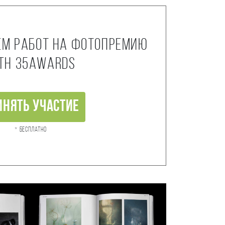
ем работ на фотопремию
th 35AWARDS
инять участие
* Бесплатно